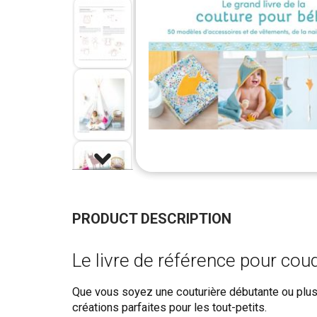
Skip
to
the
PRODUCT DESCRIPTION
beginning
of
Le livre de référence pour coud
the
images
gallery
Que vous soyez une couturière débutante ou plus
créations parfaites pour les tout-petits.