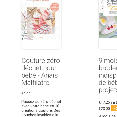
Couture zéro
9 moi
déchet pour
broder
bébé - Anaïs
indis
Malfilatre
de béb
projets
€9.90
Passez au zéro déchet
€17.25
ins
avec votre bébé en 10
-
€23.00
créations couture. Des
couches lavables à la
9 mois de 