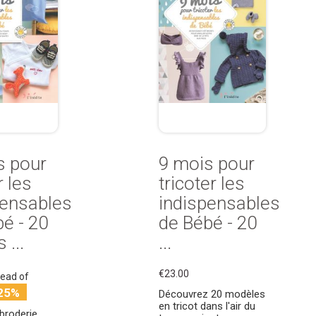
s pour
9 mois pour
 les
tricoter les
pensables
indispensables
é - 20
de Bébé - 20
 ...
...
€23.00
tead of
25%
Découvrez 20 modèles
en tricot dans l'air du
broderie