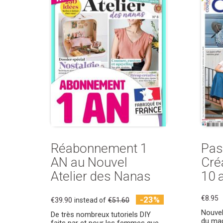
Réabonnement 1
Pas
AN au Nouvel
Créa
Atelier des Nanas
10 a
€8.95
-23%
€39.90
instead of
€51.60
Nouvel
De très nombreux tutoriels DIY
du mag