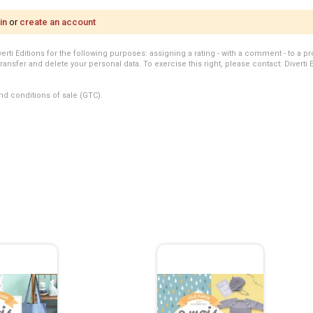
in
or
create an account
i Editions for the following purposes: assigning a rating - with a comment - to a pro
transfer and delete your personal data. To exercise this right, please contact: Diverti 
nd conditions of sale (GTC).