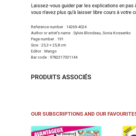
Laissez-vous guider par les explications en pas 
vous n'avez plus qu'à laisser libre cours à votre cr
More
Reference number
14269-4024
Information
Author or artist's name
Sylvie Blondeau, Sonia Kossenko
Page number
191
Size
25,3 × 25,8 cm
Editor
Mango
Bar code
9782317031144
PRODUITS ASSOCIÉS
OUR SUBSCRIPTIONS AND OUR FAVOURITE