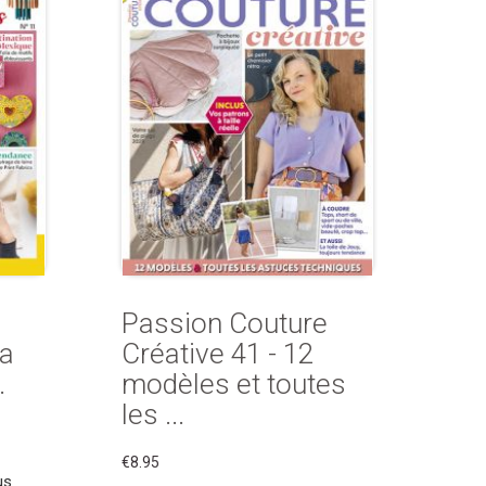
Passion Couture
La
Créative 41 - 12
.
modèles et toutes
les ...
€8.95
us