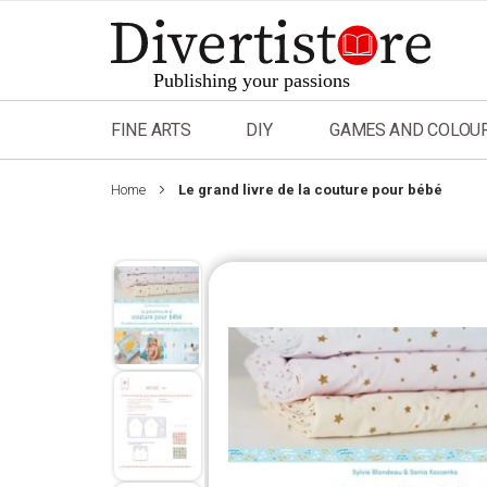
Skip
to
Content
FINE ARTS
DIY
GAMES AND COLOU
Home
Le grand livre de la couture pour bébé
Skip
to
the
end
of
the
images
gallery