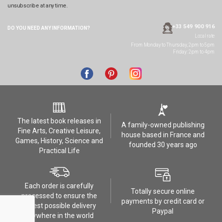
unsubscribe at any time.
+33 549 900 916
DO YOU NEED ANY
INFORMATION?
Local rate
From Monday to Thursday, 2pm to 5pm
Friday: 2pm to 4pm
The latest book releases in
A family-owned publishing
Fine Arts, Creative Leisure,
house based in France and
Games, History, Science and
founded 30 years ago
Practical Life
Each order is carefully
Totally secure online
processed to ensure the
payments by credit card or
safest possible delivery
Paypal
anywhere in the world