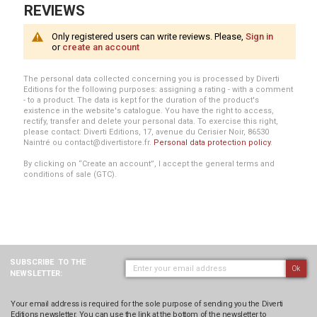
REVIEWS
Only registered users can write reviews. Please,
Sign in
or
create an account
The personal data collected concerning you is processed by Diverti
Editions for the following purposes: assigning a rating - with a comment
- to a product. The data is kept for the duration of the product's
existence in the website's catalogue. You have the right to access,
rectify, transfer and delete your personal data. To exercise this right,
please contact: Diverti Editions, 17, avenue du Cerisier Noir, 86530
Naintré ou contact@divertistore.fr.
Personal data protection policy
.
By clicking on “Create an account”, I accept the general terms and
conditions of sale (GTC).
SUBSCRIBE
TO THE
Ok
NEWSLETTER:
Your email address is required for the sole purpose of sending you the Diverti
Editions newsletter. You can use the link at the bottom of the newsletter to