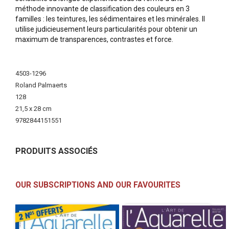
méthode innovante de classification des couleurs en 3
familles : les teintures, les sédimentaires et les minérales. Il
utilise judicieusement leurs particularités pour obtenir un
maximum de transparences, contrastes et force.
More
Information
4503-1296
Roland Palmaerts
128
21,5 x 28 cm
9782844151551
PRODUITS ASSOCIÉS
OUR SUBSCRIPTIONS AND OUR FAVOURITES