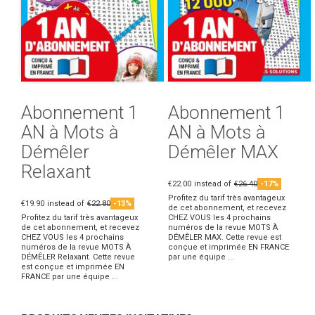
Abonnement 1
Abonnement 1
AN à Mots à
AN à Mots à
Démêler
Démêler MAX
Relaxant
€22.00
instead of
€26.40
-17%
Profitez du tarif très avantageux
€19.90
instead of
€22.80
-13%
de cet abonnement, et recevez
Profitez du tarif très avantageux
CHEZ VOUS les 4 prochains
de cet abonnement, et recevez
numéros de la revue MOTS À
CHEZ VOUS les 4 prochains
DÉMÊLER MAX. Cette revue est
numéros de la revue MOTS À
conçue et imprimée EN FRANCE
DÉMÊLER Relaxant. Cette revue
par une équipe ...
est conçue et imprimée EN
FRANCE par une équipe ...