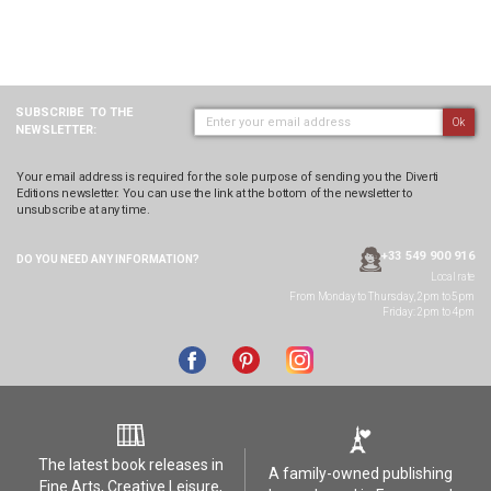
SUBSCRIBE
TO THE
Ok
NEWSLETTER:
Your email address is required for the sole purpose of sending you the Diverti
Editions newsletter. You can use the link at the bottom of the newsletter to
unsubscribe at any time.
+33 549 900 916
DO YOU NEED ANY
INFORMATION?
Local rate
From Monday to Thursday, 2pm to 5pm
Friday: 2pm to 4pm
The latest book releases in
A family-owned publishing
Fine Arts, Creative Leisure,