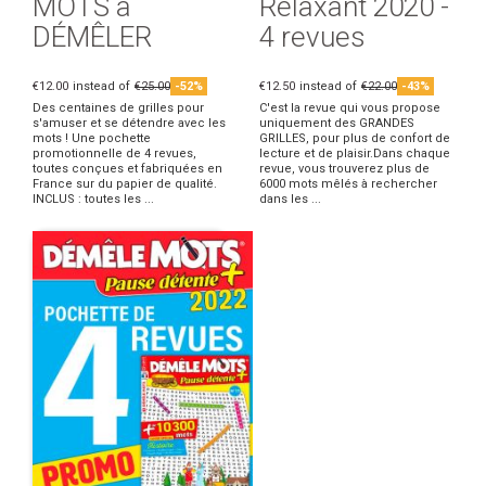
MOTS à
Relaxant 2020 -
DÉMÊLER
4 revues
€12.00
instead of
€25.00
-52%
€12.50
instead of
€22.00
-43%
Des centaines de grilles pour
C'est la revue qui vous propose
s'amuser et se détendre avec les
uniquement des GRANDES
mots ! Une pochette
GRILLES, pour plus de confort de
promotionnelle de 4 revues,
lecture et de plaisir.Dans chaque
toutes conçues et fabriquées en
revue, vous trouverez plus de
France sur du papier de qualité.
6000 mots mêlés à rechercher
INCLUS : toutes les ...
dans les ...