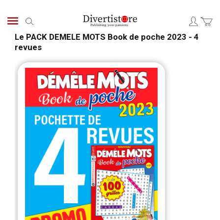
Skip
to
Search
Content
Le PACK DEMELE MOTS Book de poche 2023 - 4
revues
Skip
Skip
to
to
the
the
end
begi
of
of
the
the
images
ima
gallery
galle