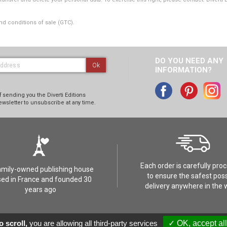
nd conditions of sale (GTC).
DO YOU NEED ANY
Ok
INFORMATION?
 sending you the Diverti Editions
ewsletter to unsubscribe at any time.
Each order is carefully pro
amily-owned publishing house
to ensure the safest poss
ed in France and founded 30
delivery anywhere in the 
years ago
t
Réalisation :
 scroll,
you are allowing all third-party services
✓ OK, accept all