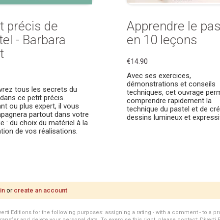
t précis de
Apprendre le pas
tel - Barbara
en 10 leçons
t
€14.90
Avec ses exercices,
démonstrations et conseils
rez tous les secrets du
techniques, cet ouvrage per
dans ce petit précis.
comprendre rapidement la
nt ou plus expert, il vous
technique du pastel et de cr
agnera partout dans votre
dessins lumineux et expressi
e : du choix du matériel à la
ation de vos réalisations.
in
or
create an account
i Editions for the following purposes: assigning a rating - with a comment - to a pro
transfer and delete your personal data. To exercise this right, please contact: Diverti 