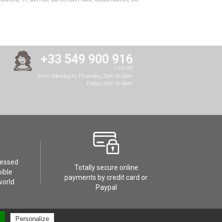
+33 549 900 916
Local rate
From Monday to Thursday, 2pm to 5pm
Friday: 2pm to 4pm
cessed
Totally secure online
ible
payments by credit card or
world
Paypal
Personalize