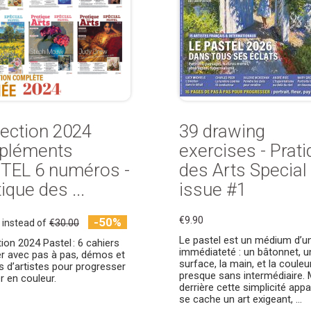
lection 2024
39 drawing
pléments
exercises - Prat
TEL 6 numéros -
des Arts Special
ique des ...
issue #1
€9.90
-50%
instead of
€30.00
Le pastel est un médium d’u
tion 2024 Pastel : 6 cahiers
immédiateté : un bâtonnet, u
ier avec pas à pas, démos et
surface, la main, et la couleu
 d’artistes pour progresser
presque sans intermédiaire. 
r en couleur.
derrière cette simplicité app
se cache un art exigeant, ...