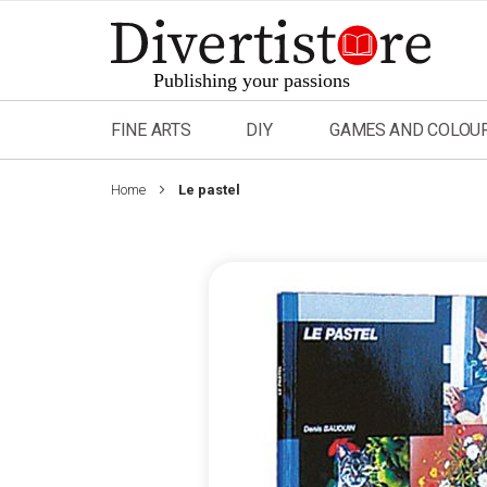
Skip
to
Content
FINE ARTS
DIY
GAMES AND COLOU
Home
Le pastel
Skip
to
the
end
of
the
images
gallery