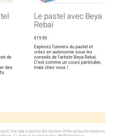
tel
Le pastel avec Beya
Rebaï
€19.90
Explorez l'univers du pastel et
créez en autonomie sous les
met de
conseils de l'artiste Beya Rebaï.
C'est comme un cours particulier,
éer des
mais chez vous !
fs.
duct. The data is kept for the duration of the product's existence
Editions, 17, avenue du Cerisier Noir, 86530 Naintré ou