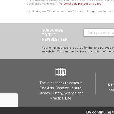
contact@divertistore.fr.
Personal data protection policy
.
By clicking on “Create an account”, I accept the general terms a
SUBSCRIBE
TO THE
NEWSLETTER:
Your email address is required for the sole purpose of
newsletter. You can use the link at the bottom of the n
The latest book releases in
A f
Fine Arts, Creative Leisure,
bas
Games, History, Science and
Practical Life
Contact Us
GDPR - Privacy
FAQ
Terms
Contac
By continuing to