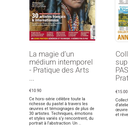
La magie d’un
Col
médium intemporel
sup
- Pratique des Arts
PAS
...
Prat
€10.90
€15.00
Ce hors-série célèbre toute la
Collec
richesse du pastel à travers les
d’atel
œuvres et témoignages de plus de
œuvres
30 artistes. Techniques, émotions
et rêve
et styles variés s'y rencontrent, du
portrait à l’abstraction. Un ...