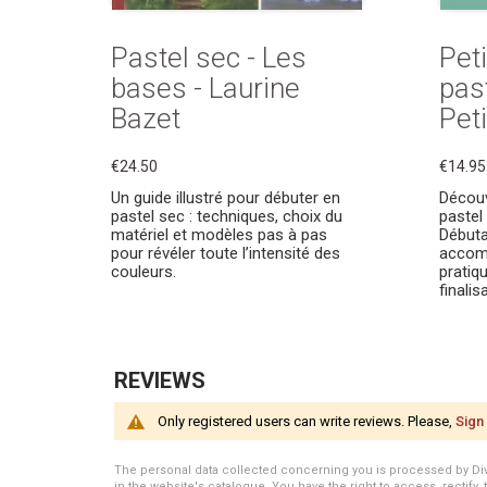
Pastel sec - Les
Peti
bases - Laurine
pas
Bazet
Peti
€24.50
€14.95
Un guide illustré pour débuter en
Découv
pastel sec : techniques, choix du
pastel 
matériel et modèles pas à pas
Débuta
pour révéler toute l’intensité des
accomp
couleurs.
pratiqu
finalis
REVIEWS
Only registered users can write reviews. Please,
Sign 
The personal data collected concerning you is processed by Divert
in the website's catalogue. You have the right to access, rectify, 