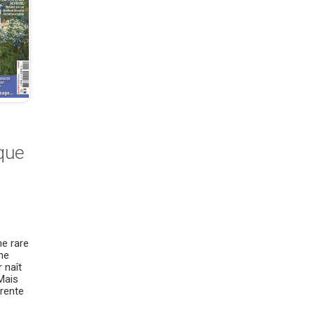
ique
ne rare
ne
r naît
Mais
arente