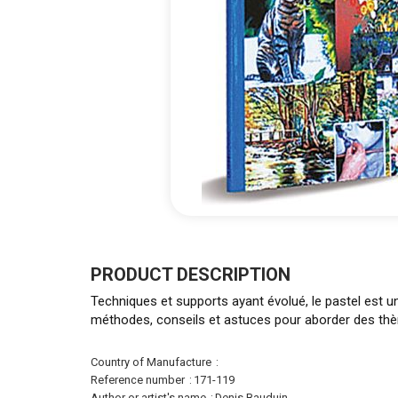
Skip
to
the
PRODUCT DESCRIPTION
beginning
Techniques et supports ayant évolué, le pastel est une
of
méthodes, conseils et astuces pour aborder des thèmes
the
images
gallery
More
Country of Manufacture
Information
Reference number
171-119
Author or artist's name
Denis Bauduin