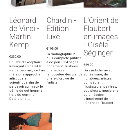
Léonard
Chardin -
L'Orient de
de Vinci -
Edition
Flaubert
Martin
luxe
en images
Kemp
- Gisèle
€199.00
Séginger
La monographie la
€230.00
plus complète publiée
Un livre d'exception :
à ce jour : 384 pages
€69.00
Retraçant en détail la
richement illustrées,
vie de Léonard, ce livre
une lecture
Du symbolisme au
mêle une approche
renouvelée des grands
surréalisme, de
artistique et
chefs-d'œuvre de
nombreux artistes,
scientifique afin de
l'artiste.
qu'ils soient
percevoir au mieux le
illustrateurs, peintres,
génie de cet homme
sculpteurs, musiciens
hors du commun.
ou cinéastes,
Doté d'une ...
s'inspireront de
l'Orient de Flaubert.