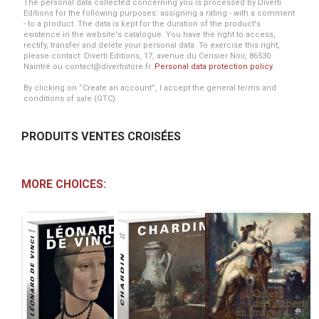
The personal data collected concerning you is processed by Diverti
Editions for the following purposes: assigning a rating - with a comment
- to a product. The data is kept for the duration of the product's
existence in the website's catalogue. You have the right to access,
rectify, transfer and delete your personal data. To exercise this right,
please contact: Diverti Editions, 17, avenue du Cerisier Noir, 86530
Naintré ou contact@divertistore.fr.
Personal data protection policy
.
By clicking on “Create an account”, I accept the general terms and
conditions of sale (GTC).
PRODUITS VENTES CROISÉES
MORE CHOICES: