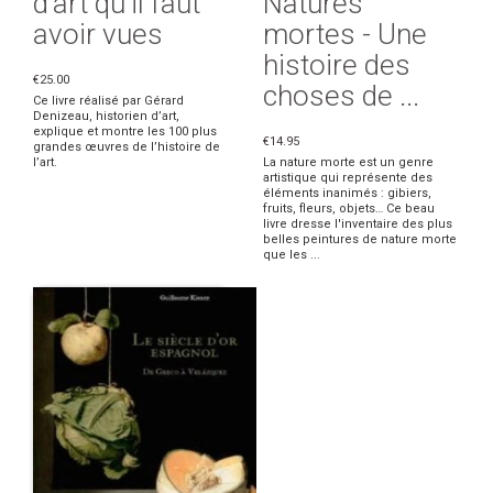
d'art qu'il faut
Natures
avoir vues
mortes - Une
histoire des
€25.00
choses de ...
Ce livre réalisé par Gérard
Denizeau, historien d’art,
explique et montre les 100 plus
€14.95
grandes œuvres de l’histoire de
l’art.
La nature morte est un genre
artistique qui représente des
éléments inanimés : gibiers,
fruits, fleurs, objets… Ce beau
livre dresse l'inventaire des plus
belles peintures de nature morte
que les ...