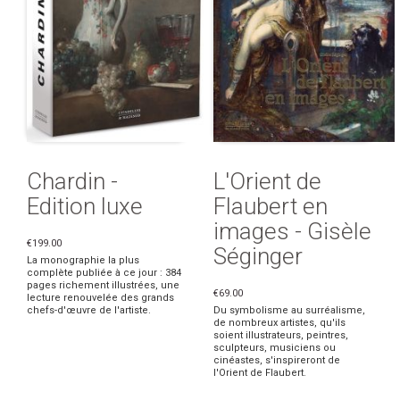
Chardin -
L'Orient de
Edition luxe
Flaubert en
images - Gisèle
€199.00
Séginger
La monographie la plus
complète publiée à ce jour : 384
pages richement illustrées, une
€69.00
lecture renouvelée des grands
chefs-d'œuvre de l'artiste.
Du symbolisme au surréalisme,
de nombreux artistes, qu'ils
soient illustrateurs, peintres,
sculpteurs, musiciens ou
cinéastes, s'inspireront de
l'Orient de Flaubert.