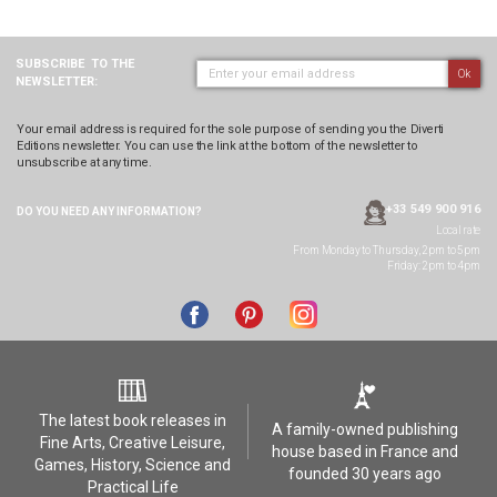
SUBSCRIBE
TO THE
Ok
NEWSLETTER:
Your email address is required for the sole purpose of sending you the Diverti
Editions newsletter. You can use the link at the bottom of the newsletter to
unsubscribe at any time.
+33 549 900 916
DO YOU NEED ANY
INFORMATION?
Local rate
From Monday to Thursday, 2pm to 5pm
Friday: 2pm to 4pm
The latest book releases in
A family-owned publishing
Fine Arts, Creative Leisure,
house based in France and
Games, History, Science and
founded 30 years ago
Practical Life