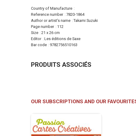
More
Country of Manufacture
Information
Reference number
7820-1864
Author or artist's name
Takami Suzuki
Page number
112
Size
21 x 26 cm
Editor
Les éditions de Saxe
Bar code
9782756510163
PRODUITS ASSOCIÉS
OUR SUBSCRIPTIONS AND OUR FAVOURITE