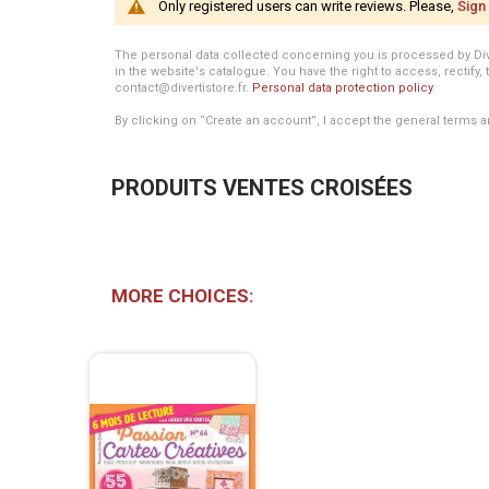
Only registered users can write reviews. Please,
Sign 
The personal data collected concerning you is processed by Divert
in the website's catalogue. You have the right to access, rectify, 
contact@divertistore.fr.
Personal data protection policy
.
By clicking on “Create an account”, I accept the general terms a
PRODUITS VENTES CROISÉES
MORE CHOICES: