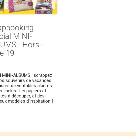
apbooking
cial MINI-
UMS - Hors-
ie 19
l MINI-ALBUMS : scrappez
os souvenirs de vacances
lisant de véritables albums
s. Inclus : les papiers et
ttes à découper, et des
ux modèles d'inspiration !