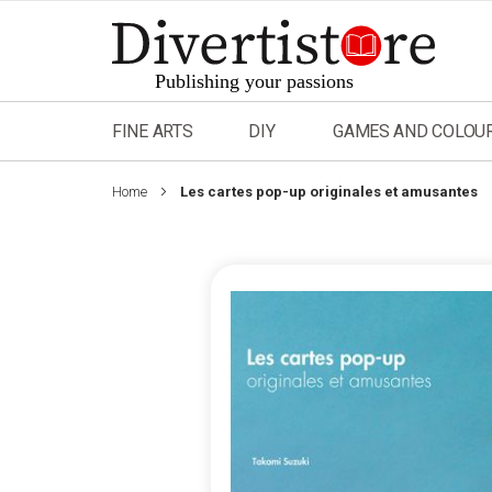
Skip
to
Content
FINE ARTS
DIY
GAMES AND COLOU
Home
Les cartes pop-up originales et amusantes
Skip
to
the
end
of
the
images
gallery