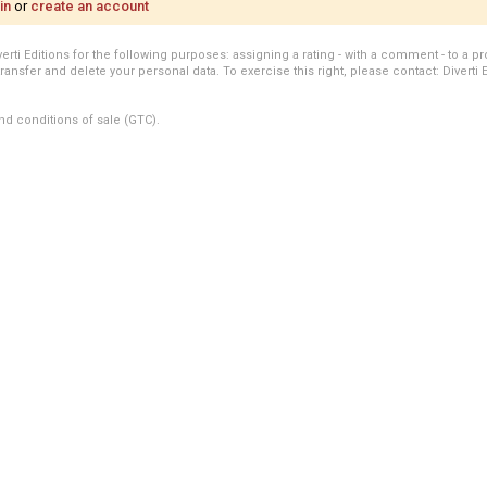
in
or
create an account
i Editions for the following purposes: assigning a rating - with a comment - to a pro
transfer and delete your personal data. To exercise this right, please contact: Diverti 
nd conditions of sale (GTC).