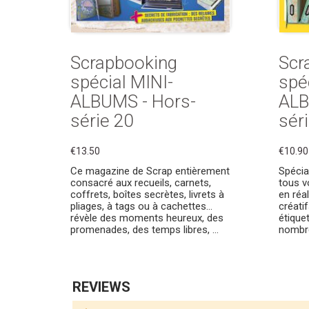
Scrapbooking
Scr
spécial MINI-
spé
ALBUMS - Hors-
ALB
série 20
sér
€13.50
€10.90
Ce magazine de Scrap entièrement
Spécia
consacré aux recueils, carnets,
tous v
coffrets, boîtes secrètes, livrets à
en réa
pliages, à tags ou à cachettes...
créatif
révèle des moments heureux, des
étique
promenades, des temps libres, ...
nombre
REVIEWS