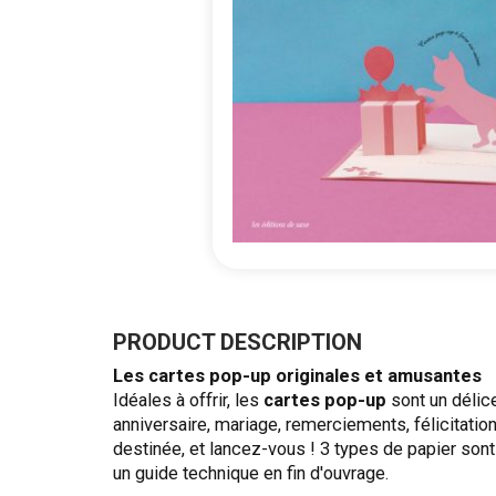
Skip
to
the
PRODUCT DESCRIPTION
beginning
Les cartes pop-up originales et amusantes
of
Idéales à offrir, les
cartes pop-up
sont un délic
the
anniversaire, mariage, remerciements, félicitation
images
destinée, et lancez-vous ! 3 types de papier sont 
gallery
un guide technique en fin d'ouvrage.