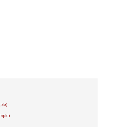
ple)
mple)