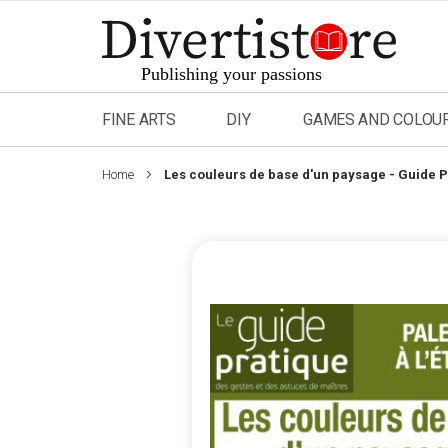
Skip
to
Content
FINE ARTS
DIY
GAMES AND COLOU
Home
Les couleurs de base d'un paysage - Guide 
Skip
to
the
end
of
the
images
gallery