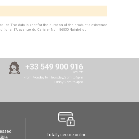
duct. The data is kept for the duration of the product's existence
Editions, 17, avenue du Cerisier Noir, 86530 Naintré ou
+33 549 900 916
Local rate
From Monday to Thursday, 2pm to 5pm
Friday: 2pm to 4pm
cessed
Totally secure online
ible