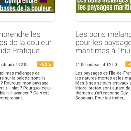
prendre les
Les bons mélan
es de la couleur
pour les paysag
ide Pratique ...
maritimes à l'huil
-50%
-
instead of
€2.00
€1.00
instead of
€2.00
uoi mes mélanges de
Les paysages de l’Île-de-Fra
s sur la palette sont-ils
les natures mortes et les ma
 ? Pourquoi mon paysage
liées à ses séjours estivaux s
st-t-il plat ? Pourquoi celui-
littoral breton sont autant de
ble-t-il avancer ? Ce n’est
thèmes qu’affectionne Guy
comprenant...
Scoquart. Pour les traiter...