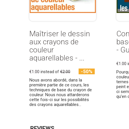
Maîtriser le dessin
Com
aux crayons de
bas
couleur
- Gu
aquarellables - ...
€1.00
-50%
€1.00
instead of
€2.00
Pourq
couleur
Nous avons abordé, dans la
ternes
première partie de ce cours, les
peint e
techniques de base du crayon de
ci sem
couleur. Nous nous attarderons
qu’en 
cette fois-ci sur les possibilités
des crayons aquarellables...
REVIEWS