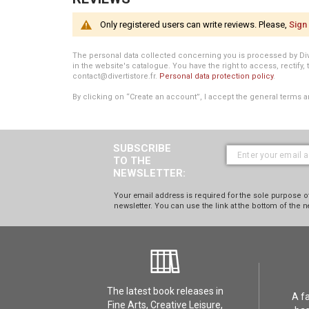
Only registered users can write reviews. Please,
Sign 
The personal data collected concerning you is processed by Divert
in the website's catalogue. You have the right to access, rectify, 
contact@divertistore.fr.
Personal data protection policy
.
By clicking on “Create an account”, I accept the general terms a
SUBSCRIBE
TO THE
NEWSLETTER:
Your email address is required for the sole purpose of
newsletter. You can use the link at the bottom of the n
The latest book releases in
A f
Fine Arts, Creative Leisure,