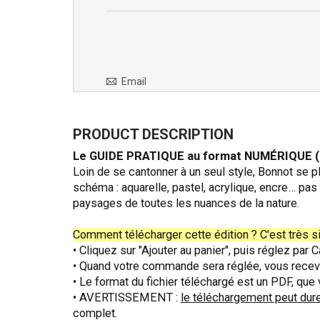
fichiers
seront
mis
à
votre
Email
disposition
:
PRODUCT DESCRIPTION
Le GUIDE PRATIQUE au format NUMÉRIQUE (P
Loin de se cantonner à un seul style, Bonnot se p
schéma : aquarelle, pastel, acrylique, encre… pas 
paysages de toutes les nuances de la nature.
Comment télécharger cette édition ? C'est très s
• Cliquez sur "Ajouter au panier", puis réglez pa
• Quand votre commande sera réglée, vous recevr
• Le format du fichier téléchargé est un PDF, que
• AVERTISSEMENT :
le téléchargement peut dure
complet.