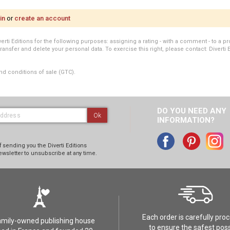
in
or
create an account
i Editions for the following purposes: assigning a rating - with a comment - to a pro
transfer and delete your personal data. To exercise this right, please contact: Diverti 
nd conditions of sale (GTC).
DO YOU NEED ANY
Ok
INFORMATION?
 sending you the Diverti Editions
ewsletter to unsubscribe at any time.
Each order is carefully pro
amily-owned publishing house
to ensure the safest poss