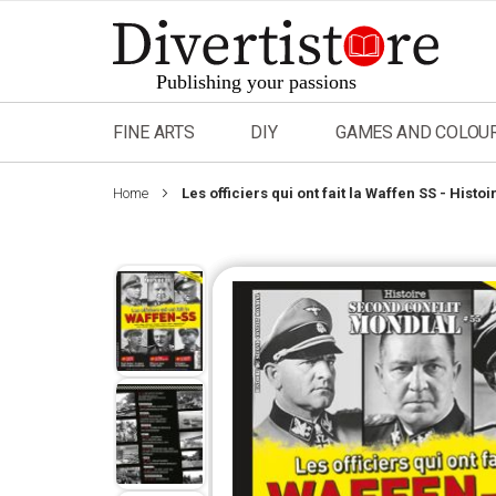
Skip
to
Content
FINE ARTS
DIY
GAMES AND COLOU
Home
Les officiers qui ont fait la Waffen SS - Hist
Skip
to
the
end
of
the
images
gallery