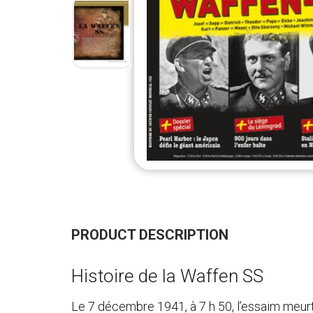
Skip
to
the
beginning
PRODUCT DESCRIPTION
of
the
images
Histoire de la Waffen SS
gallery
Le 7 décembre 1941, à 7 h 50, l’essaim meurt