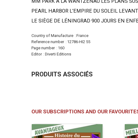
MM PARK À LA WANTZENAU LES PLANS SUS
PEARL HARBOR L’EMPIRE DU SOLEIL LEVANT
LE SIÈGE DE LÉNINGRAD 900 JOURS EN ENF
More
Country of Manufacture
France
Information
Reference number
12786-HI2 55
Page number
160
Editor
Diverti Editions
PRODUITS ASSOCIÉS
OUR SUBSCRIPTIONS AND OUR FAVOURITE