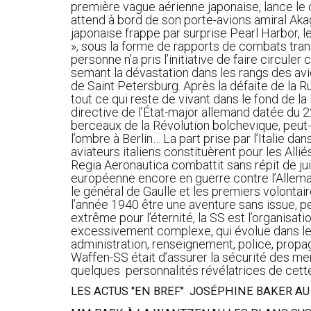
première vague aérienne japonaise, lance le c
attend à bord de son porte-avions amiral Akag
japonaise frappe par surprise Pearl Harbor, 
», sous la forme de rapports de combats trans
personne n’a pris l’initiative de faire circu
semant la dévastation dans les rangs des avion
de Saint Petersburg. Après la défaite de la Ru
tout ce qui reste de vivant dans le fond de la 
directive de l’État-major allemand datée du 22
berceaux de la Révolution bolchevique, peut-êt
l’ombre à Berlin… La part prise par l’Italie 
aviateurs italiens constituèrent pour les Alli
Regia Aeronautica combattit sans répit de ju
européenne encore en guerre contre l’Allemagne
le général de Gaulle et les premiers volontai
l’année 1940 être une aventure sans issue, p
extrême pour l’éternité, la SS est l’organis
excessivement complexe, qui évolue dans le te
administration, renseignement, police, propag
Waffen-SS était d’assurer la sécurité des me
quelques personnalités révélatrices de cett
LES ACTUS "EN BREF" JOSÉPHINE BAKER AU