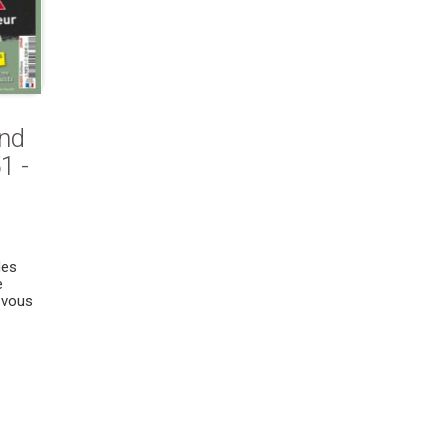
ond
1 -
des
e
-vous