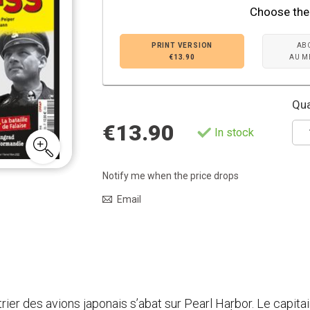
Choose the
PRINT VERSION
AB
€13.90
AU M
Qua
€13.90
In stock
Notify me when the price drops
Email
rier des avions japonais s’abat sur Pearl Harbor. Le capit