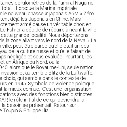
ntaines de kilomètres de là, l’amiral Nagumo
é total… Lorsque la Marine impériale
sur le nouveau chasseur japonais A6M « Zéro
ntent déjà les Japonais en Chine. Mais
orrectement armé cause un véritable choc en
Le Führer a décidé de réduire à néant la ville
de cette grande localité. Nous déporterons
de la zone allant vers le nord de la Neva. » La
ville, peut-être parce qu’elle était un des
au de la culture russe et qu’elle faisait de
mps négligée et sous-évaluée. Pourtant, les
et en Afrique du Nord, où la
940, alors que le Royaume-Uni, seule nation
vasion et au terrible Blitz de la Luftwaffe,
ce choix, qui semble dans le contexte de
eurs en 1945. Symbole de violence politique
nt la mieux connue. C’est une organisation
cations avec des fonctions bien distinctes :
, le rôle initial de ce qui deviendra la
le besoin se présentait. Retour sur
Toupin & Philippe Ilial