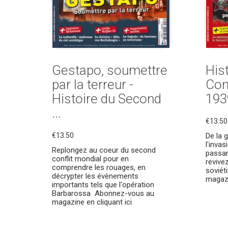
Gestapo, soumettre
His
par la terreur -
Conf
Histoire du Second
193
...
€13.50
€13.50
De la 
l'inva
Replongez au coeur du second
passant
conflit mondial pour en
revive
comprendre les rouages, en
sovié
décrypter les évènements
magazi
importants tels que l'opération
Barbarossa Abonnez-vous au
magazine en cliquant ici