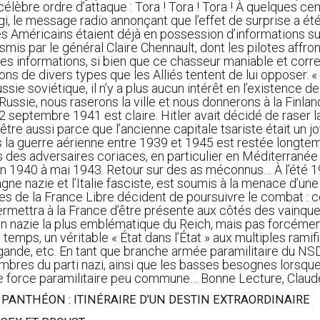
élèbre ordre d’attaque : Tora ! Tora ! Tora ! À quelques ce
i, le message radio annonçant que l’effet de surprise a ét
les Américains étaient déjà en possession d’informations 
mis par le général Claire Chennault, dont les pilotes affro
ler ces informations, si bien que ce chasseur maniable et c
s de divers types que les Alliés tentent de lui opposer. « 
ssie soviétique, il n’y a plus aucun intérêt en l’existence 
Russie, nous raserons la ville et nous donnerons à la Finlan
 septembre 1941 est claire. Hitler avait décidé de raser la 
re aussi parce que l’ancienne capitale tsariste était un joy
dans la guerre aérienne entre 1939 et 1945 est restée longte
és des adversaires coriaces, en particulier en Méditerranée 
in 1940 à mai 1943. Retour sur des as méconnus… À l’été 1
 nazie et l’Italie fasciste, est soumis à la menace d’une in
res de la France Libre décident de poursuivre le combat : 
ermettra à la France d’être présente aux côtés des vainqu
ation nazie la plus emblématique du Reich, mais pas forcéme
mps, un véritable « État dans l’État » aux multiples ramifi
ande, etc. En tant que branche armée paramilitaire du NSDAP
mbres du parti nazi, ainsi que les basses besognes lorsque 
e force paramilitaire peu commune… Bonne Lecture, Claude 
 PANTHÉON : ITINÉRAIRE D’UN DESTIN EXTRAORDINAIRE