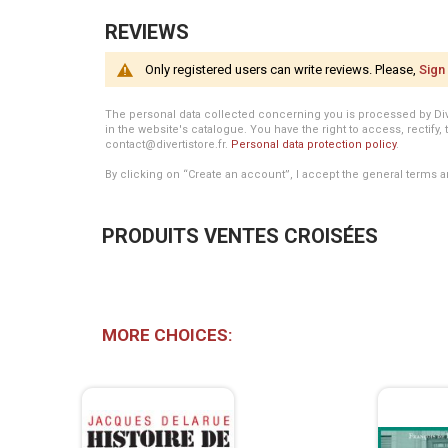
REVIEWS
Only registered users can write reviews. Please,
Sign 
The personal data collected concerning you is processed by Divert
in the website's catalogue. You have the right to access, rectify, 
contact@divertistore.fr.
Personal data protection policy
.
By clicking on “Create an account”, I accept the general terms a
PRODUITS VENTES CROISÉES
MORE CHOICES: