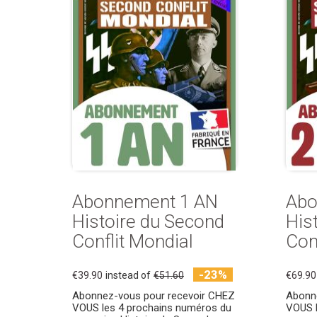
Abonnement 1 AN
Abo
Histoire du Second
His
Conflit Mondial
Con
-23%
€39.90
instead of
€51.60
€69.90
Abonnez-vous pour recevoir CHEZ
Abonn
VOUS les 4 prochains numéros du
VOUS l