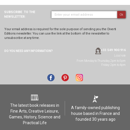
SUBSCRIBE
TO THE
Ok
NEWSLETTER:
Your email address is required for the sole purpose of sending you the Diverti
Editions newsletter. You can use the link at the bottom of the newsletter to
unsubscribe at any time.
+33 549 900 916
DO YOU NEED ANY
INFORMATION?
Local rate
From Monday to Thursday, 2pm to 5pm
Friday: 2pm to 4pm
The latest book releases in
A family-owned publishing
Fine Arts, Creative Leisure,
house based in France and
Games, History, Science and
founded 30 years ago
Practical Life