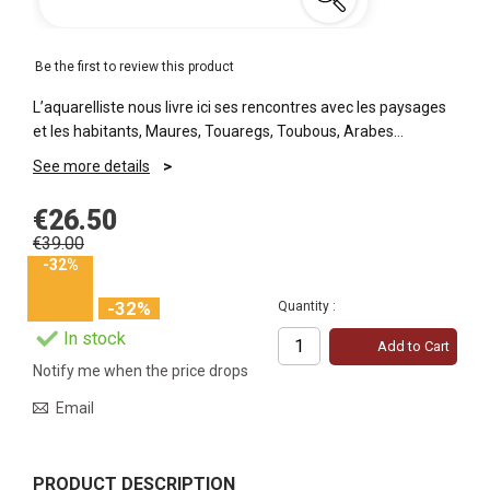
Be the first to review this product
L’aquarelliste nous livre ici ses rencontres avec les paysages
et les habitants, Maures, Touaregs, Toubous, Arabes…
See more details
€26.50
€39.00
-32%
-32%
Quantity :
In stock
Add to Cart
Notify me when the price drops
Email
PRODUCT DESCRIPTION