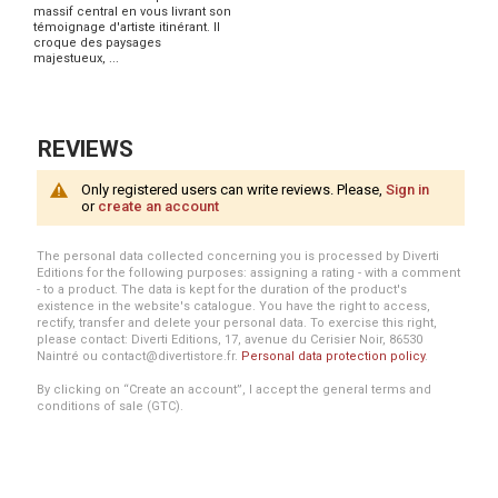
massif central en vous livrant son
témoignage d'artiste itinérant. Il
croque des paysages
majestueux, ...
REVIEWS
Only registered users can write reviews. Please,
Sign in
or
create an account
The personal data collected concerning you is processed by Diverti
Editions for the following purposes: assigning a rating - with a comment
- to a product. The data is kept for the duration of the product's
existence in the website's catalogue. You have the right to access,
rectify, transfer and delete your personal data. To exercise this right,
please contact: Diverti Editions, 17, avenue du Cerisier Noir, 86530
Naintré ou contact@divertistore.fr.
Personal data protection policy
.
By clicking on “Create an account”, I accept the general terms and
conditions of sale (GTC).