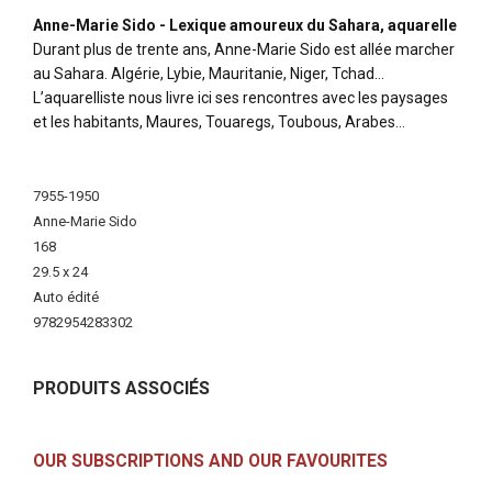
Anne-Marie Sido - Lexique amoureux du Sahara, aquarelle
Durant plus de trente ans, Anne-Marie Sido est allée marcher
au Sahara. Algérie, Lybie, Mauritanie, Niger, Tchad…
L’aquarelliste nous livre ici ses rencontres avec les paysages
et les habitants, Maures, Touaregs, Toubous, Arabes…
More
Information
7955-1950
Anne-Marie Sido
168
29.5 x 24
Auto édité
9782954283302
PRODUITS ASSOCIÉS
OUR SUBSCRIPTIONS AND OUR FAVOURITES