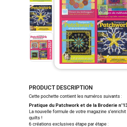
Skip
to
the
PRODUCT DESCRIPTION
beginning
Cette pochette contient les numéros suivants :
of
the
Pratique du Patchwork et de la Broderie n°1
images
La nouvelle formule de votre magazine s'enrichit 
gallery
quilts !
6 créations exclusives étape par étape :