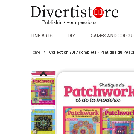
Skip
to
Content
FINE ARTS
DIY
GAMES AND COLOU
Home
Collection 2017 complète - Pratique du PAT
Skip
to
the
end
of
the
images
gallery