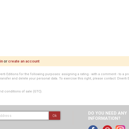
in
or
create an account
i Editions for the following purposes: assigning a rating - with a comment - to a pro
transfer and delete your personal data. To exercise this right, please contact: Diverti 
nd conditions of sale (GTC).
DO YOU NEED ANY
Ok
INFORMATION?