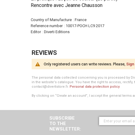
Rencontre avec Jeanne Chausson
More
Country of Manufacture
France
Information
Reference number
10017-POCH LC9 2017
Editor
Diverti Editions
REVIEWS
Only registered users can write reviews. Please,
Sign 
The personal data collected concerning you is processed by Divert
in the website's catalogue. You have the right to access, rectify, 
contact@divertistore.fr.
Personal data protection policy
.
By clicking on “Create an account”, I accept the general terms a
SUBSCRIBE
TO THE
NEWSLETTER: