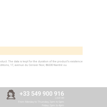
duct. The data is kept for the duration of the product's existence
Editions, 17, avenue du Cerisier Noir, 86530 Naintré ou
+33 549 900 916
Local rate
From Monday to Thursday, 2pm to 5pm
Friday: 2pm to 4pm