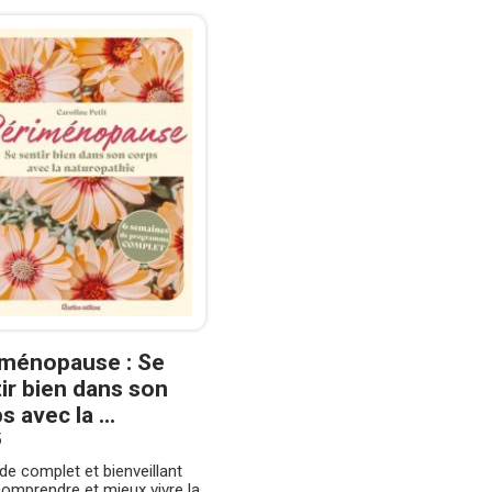
iménopause : Se
ir bien dans son
s avec la ...
5
de complet et bienveillant
omprendre et mieux vivre la