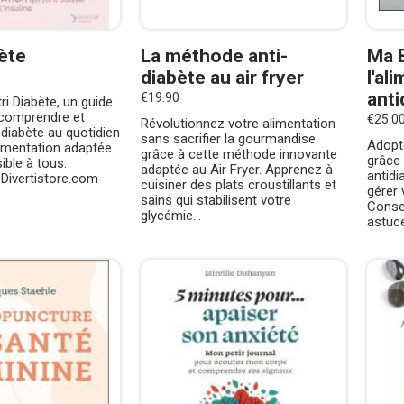
bète
La méthode anti-
Ma B
diabète au air fryer
l'al
anti
€19.90
i Diabète, un guide
comprendre et
€25.0
Révolutionnez votre alimentation
 diabète au quotidien
sans sacrifier la gourmandise
Adopt
imentation adaptée.
grâce à cette méthode innovante
grâce 
ible à tous.
adaptée au Air Fryer. Apprenez à
antidi
r Divertistore.com
cuisiner des plats croustillants et
gérer 
sains qui stabilisent votre
Consei
glycémie...
astuce