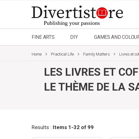
Skip
to
Content
FINE ARTS
DIY
GAMES AND COLOU
Home
Practical Life
Family Matters
Livres et co
LES LIVRES ET CO
LE THÈME DE LA S
Results :
Items
1
-
32
of
99