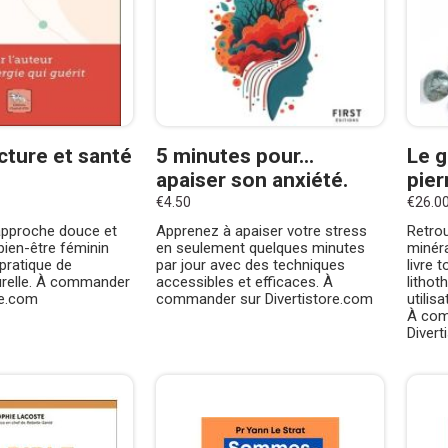
cture et santé
5 minutes pour...
Le g
apaiser son anxiété.
pier
€4.50
€26.0
approche douce et
Apprenez à apaiser votre stress
Retrou
ien-être féminin
en seulement quelques minutes
minér
pratique de
par jour avec des techniques
livre 
relle. À commander
accessibles et efficaces. À
lithot
re.com
commander sur Divertistore.com
utilis
À com
Divert