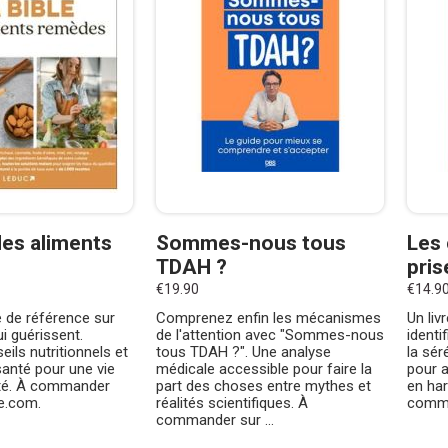
des aliments
Sommes-nous tous
Les 
TDAH ?
pris
€19.90
€14.9
 de référence sur
Comprenez enfin les mécanismes
Un liv
ui guérissent.
de l'attention avec "Sommes-nous
identi
eils nutritionnels et
tous TDAH ?". Une analyse
la sér
nté pour une vie
médicale accessible pour faire la
pour a
lité. À commander
part des choses entre mythes et
en ha
re.com.
réalités scientifiques. À
comma
commander sur ...