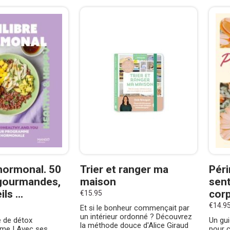
 hormonal. 50
Trier et ranger ma
Pér
 gourmandes,
maison
sent
ls ...
corp
€15.95
€14.9
Et si le bonheur commençait par
un intérieur ordonné ? Découvrez
 de détox
Un gui
la méthode douce d'Alice Giraud
ime ! Avec ses
pour c