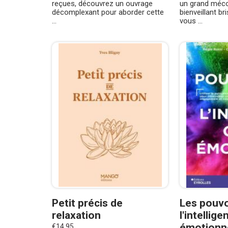
reçues, découvrez un ouvrage
un grand méco
décomplexant pour aborder cette
bienveillant br
...
vous ...
Petit précis de
Les pouvo
relaxation
l'intellige
émotionn
€14.95