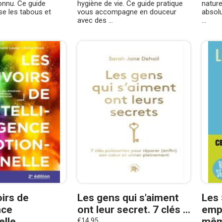
nnu. Ce guide
hygiène de vie. Ce guide pratique
nature
ise les tabous et
vous accompagne en douceur
absol
avec des ...
...
irs de
Les gens qui s'aiment
Les 
nce
ont leur secret. 7 clés ...
empê
elle
mê
€14.95