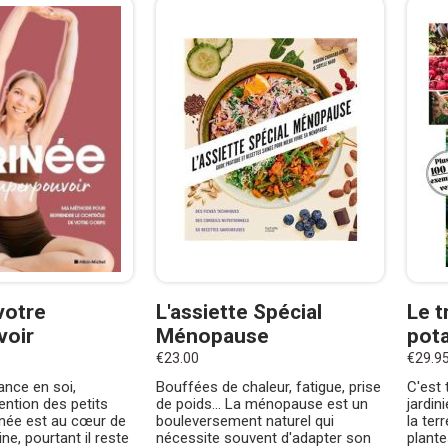
votre
L'assiette Spécial
Le t
voir
Ménopause
pot
€23.00
€29.9
ance en soi,
Bouffées de chaleur, fatigue, prise
C'est 
vention des petits
de poids... La ménopause est un
jardin
inée est au cœur de
bouleversement naturel qui
la ter
ne, pourtant il reste
nécessite souvent d'adapter son
plante