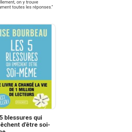
llement, on y trouve
ument toutes les réponses."
5 blessures qui
chent d'être soi-
me