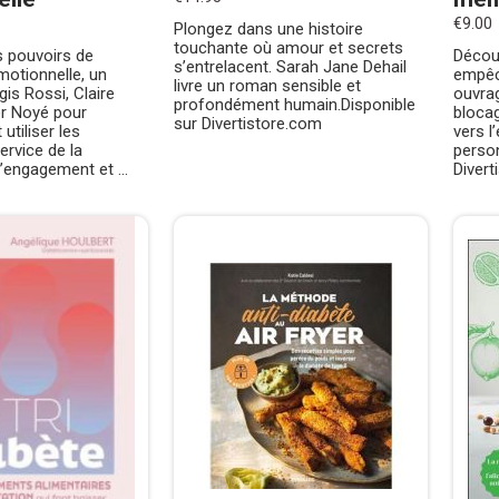
€9.00
Plongez dans une histoire
touchante où amour et secrets
 pouvoirs de
Décou
s’entrelacent. Sarah Jane Dehail
émotionnelle, un
empêc
livre un roman sensible et
is Rossi, Claire
ouvra
profondément humain.Disponible
er Noyé pour
bloca
sur Divertistore.com
utiliser les
vers 
rvice de la
person
l’engagement et ...
Divert