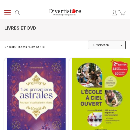
Skip
to
Search
Content
LIVRES ET DVD
Results :
Items
1
-
32
of
106