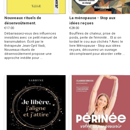
Nouveaux rituels de
La ménopause - Stop aux
désenvoûtement.
idées reçues
€17.00
€28.00
Débarrassez-vous des influences
Bouffées de chaleur, prise de
invisibles avec ce petit manuel de
poids, perte de féminité... Et si on
transmutation. Écrit par le
tordait le cou aux clichés ? Avec le
thérapeute Jean-Cyril Vadi,
livre Ménopause - Stop aux idées
Nouveaux rituels de
reçues, découvrez un ouvrage
désenvoûtement propose une
décomplexant pour aborder cette ...
approche inédite pour ...