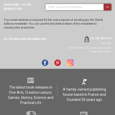
SUBSCRIBE
TO THE
Ok
NEWSLETTER:
Your email address is required for the sole purpose of sending you the Diverti
Editions newsletter. You can use the link at the bottom of the newsletter to
unsubscribe at any time.
+33 549 900 916
DO YOU NEED ANY
INFORMATION?
Local rate
From Monday to Thursday, 2pm to 5pm
Friday: 2pm to 4pm
The latest book releases in
A family-owned publishing
Fine Arts, Creative Leisure,
house based in France and
Games, History, Science and
founded 30 years ago
Practical Life