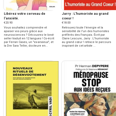
Libérez votre cerveau de
Jarry : L'humoriste au grand
l'anxiété.
coeur !
€20.90
€18.00
Vous souhaitez comprendre et
Retrouvez toute l'énergie et la
apaiser vos peurs grâce aux
sensibilité de l'un des humoristes
neurosciences ? Découvrez le best-
préférés des Français. Écrit par
seller traduit en 12 langues ! Co-écrit
Claire Lescure, Jarry : L'humoriste
par Ferran Cases, un "ex-anxieux", et
au grand cœur ! retrace le parcours
la Dre Sara Teller, docteure en...
inspirant de cet artiste ...