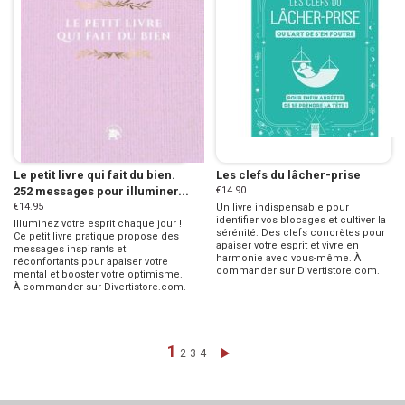
Le petit livre qui fait du bien.
Les clefs du lâcher-prise
252 messages pour illuminer...
€14.90
€14.95
Un livre indispensable pour
identifier vos blocages et cultiver la
Illuminez votre esprit chaque jour !
sérénité. Des clefs concrètes pour
Ce petit livre pratique propose des
apaiser votre esprit et vivre en
messages inspirants et
harmonie avec vous-même. À
réconfortants pour apaiser votre
commander sur Divertistore.com.
mental et booster votre optimisme.
À commander sur Divertistore.com.
Page
You're currently reading page
1
Page
Page
Page
Page
Next
2
3
4