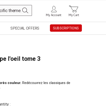
Search
My Account
My Cart
SPECIAL OFFERS
SUBSCRIPTIONS
e l'oeil tome 3
près couleur.
Redécouvrez les classiques de
.
ntity :