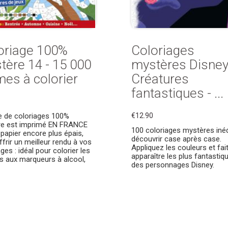
oriage 100%
Coloriages
tère 14 - 15 000
mystères Disne
mes à colorier
Créatures
fantastiques - ...
re de coloriages 100%
€12.90
re est imprimé EN FRANCE
100 coloriages mystères inéd
 papier encore plus épais,
découvrir case après case.
ffrir un meilleur rendu à vos
Appliquez les couleurs et fai
ges : idéal pour colorier les
apparaître les plus fantastiq
s aux marqueurs à alcool,
des personnages Disney.