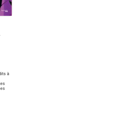
y
its à
tes
ues