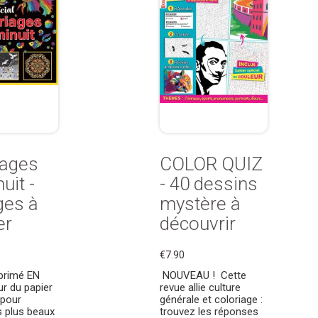
iages
COLOR QUIZ
uit -
- 40 dessins
ges à
mystère à
er
découvrir
€7.90
mprimé EN
NOUVEAU ! Cette
r du papier
revue allie culture
 pour
générale et coloriage :
s plus beaux
trouvez les réponses