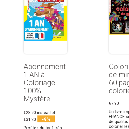
Abonnement
Color
1 AN à
de min
Coloriage
60 pa
100%
colori
Mystère
€7.90
Un livre i
€28.90
instead of
FRANCE su
-9%
€31.80
de qualité,
colorier le
Profitez du tarif très