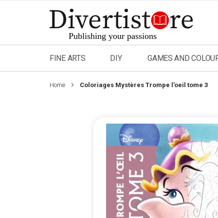
Skip
to
Content
FINE ARTS
DIY
GAMES AND COLOU
Home
Coloriages Mystères Trompe l'oeil tome 3
Skip
to
the
end
of
the
images
gallery