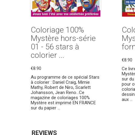
Coloriage 100%
Col
Mystère hors-série
Mys
01 - 56 stars à
for
colorier ...
€8.90
€8.90
Ce liv
Mystè
Au programme de ce spécial Stars
sur du
à colorier : Daniel Craig, Mimie
pour o
Mathy, Robert de Niro, Scarlett
coloria
Johansson, Jean Reno...Ce
dessin
magazine de coloriages 100%
aux ...
Mystère est imprimé EN FRANCE
sur du papier ...
REVIEWS