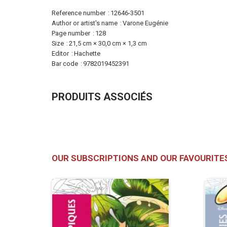
More
Reference number
12646-3501
Information
Author or artist's name
Varone Eugénie
Page number
128
Size
21,5 cm × 30,0 cm × 1,3 cm
Editor
Hachette
Bar code
9782019452391
PRODUITS ASSOCIÉS
OUR SUBSCRIPTIONS AND OUR FAVOURITE