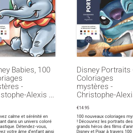
ney Babies, 100
Disney Portraits 
oriages
Coloriages
tères -
mystères -
stophe-Alexis ...
Christophe-Alexis
€14.95
vez calme et sérénité en
100 nouveaux coloriages my
ant dans un univers coloré
! Découvrez les portraits des
tastique. Détendez-vous,
grands héros des films d'an
vez votre âme d’enfant ainsi
Disney et Pixar à travers 100 