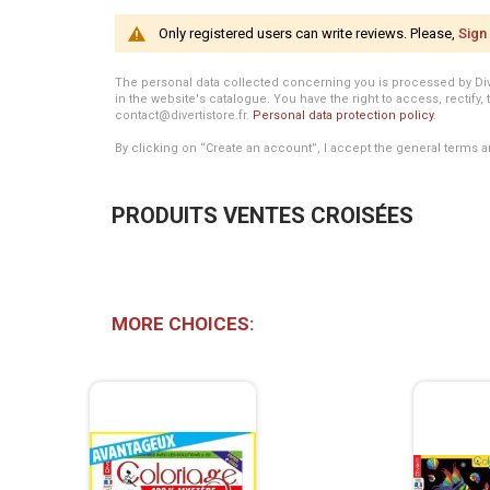
Only registered users can write reviews. Please,
Sign 
The personal data collected concerning you is processed by Divert
in the website's catalogue. You have the right to access, rectify, 
contact@divertistore.fr.
Personal data protection policy
.
By clicking on “Create an account”, I accept the general terms a
PRODUITS VENTES CROISÉES
MORE CHOICES: