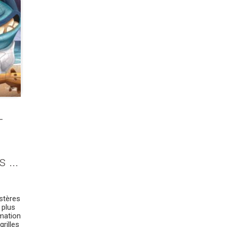
-
 ...
stères
 plus
imation
grilles