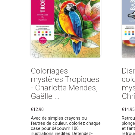
Coloriages
Dis
mystères Tropiques
col
- Charlotte Mendes,
mys
Gaëlle ...
Chri
€12.90
€14.95
Avec de simples crayons ou
Retrou
feutres de couleur, coloriez chaque
plonge
case pour découvrir 100
et fan
illustrations inédites. Détendez-
retrou