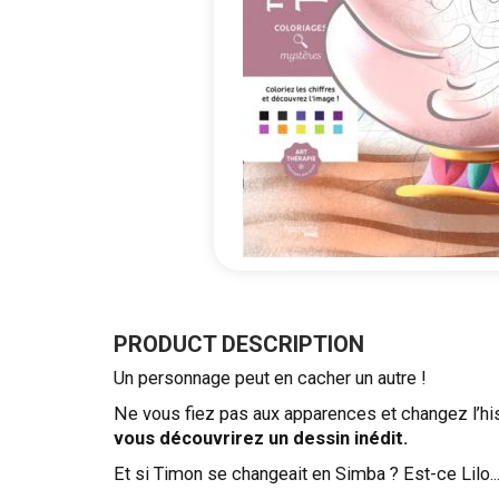
Skip
to
the
PRODUCT DESCRIPTION
beginning
Un personnage peut en cacher un autre !
of
the
Ne vous fiez pas aux apparences et changez l’h
images
vous découvrirez un dessin inédit.
gallery
Et si Timon se changeait en Simba ? Est-ce Lilo...