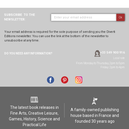
SUBSCRIBE
TO THE
Ok
NEWSLETTER:
Your email address is required for the sole purpose of sending you the Diverti
Editions newsletter. You can use the link at the bottom of the newsletter to
unsubscribe at any time.
+33 549 900 916
DO YOU NEED ANY
INFORMATION?
Local rate
From Monday to Thursday, 2pm to 5pm
Friday: 2pm to 4pm
The latest book releases in
A family-owned publishing
Fine Arts, Creative Leisure,
house based in France and
Games, History, Science and
founded 30 years ago
Practical Life