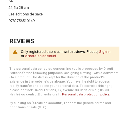
64
21,5 x 28 cm
Les éditions de Saxe
9782756510149
REVIEWS
Only registered users can write reviews. Please,
Sign in
or
create an account
The personal data collected concerning you is processed by Diverti
Editions for the following purposes: assigning a rating - with a comment
- to a product. The data is kept for the duration of the product's
existence in the website's catalogue. You have the right to access,
rectify, transfer and delete your personal data. To exercise this right,
please contact: Diverti Editions, 17, avenue du Cerisier Noir, 86530
Naintré ou contact@divertistore.fr.
Personal data protection policy
.
By clicking on “Create an account”, I accept the general terms and
conditions of sale (GTC).