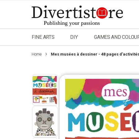
Skip
to
Content
FINE ARTS
DIY
GAMES AND COLOU
Home
Mes musées à dessiner - 48 pages d'activités
Skip
to
the
end
of
the
images
gallery