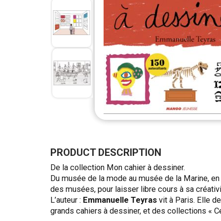
Skip
to
the
PRODUCT DESCRIPTION
beginning
De la collection Mon cahier à dessiner.
of
Du musée de la mode au musée de la Marine, en pa
the
des musées, pour laisser libre cours à sa créativi
images
L’auteur :
Emmanuelle Teyras
vit à Paris. Elle d
gallery
grands cahiers à dessiner, et des collections « Ce