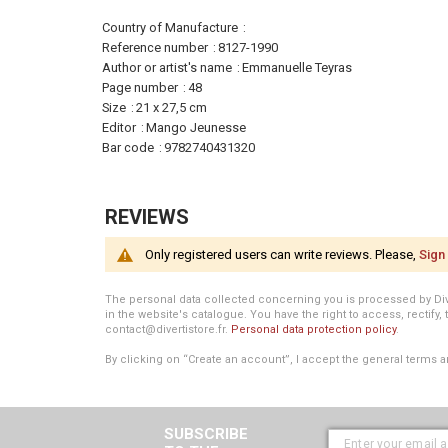
More
Country of Manufacture
Information
Reference number
8127-1990
Author or artist's name
Emmanuelle Teyras
Page number
48
Size
21 x 27,5 cm
Editor
Mango Jeunesse
Bar code
9782740431320
REVIEWS
Only registered users can write reviews. Please,
Sign 
The personal data collected concerning you is processed by Divert
in the website's catalogue. You have the right to access, rectify, 
contact@divertistore.fr.
Personal data protection policy
.
By clicking on “Create an account”, I accept the general terms a
SUBSCRIBE