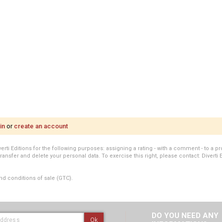
in
or
create an account
i Editions for the following purposes: assigning a rating - with a comment - to a pro
transfer and delete your personal data. To exercise this right, please contact: Diverti 
nd conditions of sale (GTC).
DO YOU NEED ANY
Ok