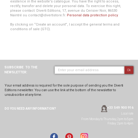
existence in the website's catalogue. You have the right to access,
rectify, transfer and delete your personal data. To exercise this right,
please contact: Diverti Editions, 17, avenue du Cerisier Noir, 86530
Naintré ou contact@divertistore.fr.
Personal data protection policy
.
By clicking on “Create an account”, I accept the general terms and
conditions of sale (GTC).
SUBSCRIBE
TO THE
Ok
NEWSLETTER:
Your email address is required for the sole purpose of sending you the Diverti
Editions newsletter. You can use the link at the bottom of the newsletter to
unsubscribe at any time.
+33 549 900 916
DO YOU NEED ANY
INFORMATION?
Local rate
From Monday to Thursday, 2pm to 5pm
Friday: 2pm to 4pm