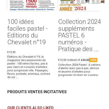
100 idées
Collection 2024
faciles pastel -
suppléments
Editions du
PASTEL 6
Chevalet n°19
numéros -
Pratique des ...
€13.90
Éditions du Chevalet n°19, le
€15.00
instead of
€30.00
-50%
magazine des passionnés de
pastel : 100 idées faciles, pas à
Collection 2024 Pastel : 6 cahiers
pas clairs et conseils d’artistes
d’atelier avec pas à pas, démos
pour progresser vite. Paysages,
et œuvres d’artistes pour
fleurs, portraits, animaux, scènes
progresser et rêver en couleur.
de vie :...
PRODUITS VENTES INCITATIVES
OUR CLIENTS ALSO LIKED