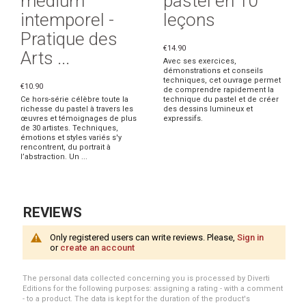
médium
pastel en 10
intemporel -
leçons
Pratique des
€14.90
Arts ...
Avec ses exercices,
démonstrations et conseils
techniques, cet ouvrage permet
€10.90
de comprendre rapidement la
Ce hors-série célèbre toute la
technique du pastel et de créer
richesse du pastel à travers les
des dessins lumineux et
œuvres et témoignages de plus
expressifs.
de 30 artistes. Techniques,
émotions et styles variés s'y
rencontrent, du portrait à
l’abstraction. Un ...
REVIEWS
Only registered users can write reviews. Please,
Sign in
or
create an account
The personal data collected concerning you is processed by Diverti
Editions for the following purposes: assigning a rating - with a comment
- to a product. The data is kept for the duration of the product's