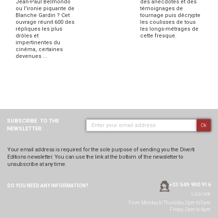
Jean-Paul Belmondo
des anecdotes et des
ou l'ironie piquante de
témoignages de
Blanche Gardin ? Cet
tournage puis décrypte
ouvrage réunit 600 des
les coulisses de tous
répliques les plus
les longs-métrages de
drôles et
cette fresque.
impertinentes du
cinéma, certaines
devenues ...
SUBSCRIBE
TO THE
Ok
NEWSLETTER:
Your email address is required for the sole purpose of sending you the Diverti
Editions newsletter. You can use the link at the bottom of the newsletter to
unsubscribe at any time.
+33 549 900 916
DO YOU NEED ANY
INFORMATION?
Local rate
From Monday to Thursday, 2pm to 5pm
Friday: 2pm to 4pm