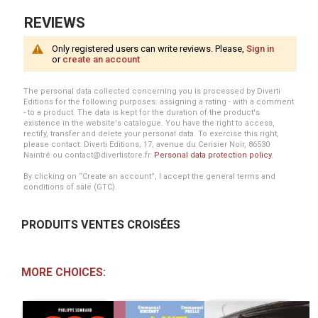
REVIEWS
Only registered users can write reviews. Please,
Sign in
or
create an account
The personal data collected concerning you is processed by Diverti
Editions for the following purposes: assigning a rating - with a comment
- to a product. The data is kept for the duration of the product's
existence in the website's catalogue. You have the right to access,
rectify, transfer and delete your personal data. To exercise this right,
please contact: Diverti Editions, 17, avenue du Cerisier Noir, 86530
Naintré ou contact@divertistore.fr.
Personal data protection policy
.
By clicking on “Create an account”, I accept the general terms and
conditions of sale (GTC).
PRODUITS VENTES CROISÉES
MORE CHOICES: