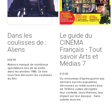
Dans les
Le guide du
coulisses de :
CINÉMA
Aliens
Français - Tout
savoir Arts et
€44.95
Médias 7
Aliens a marqué de nombreux
spectateurs lors de sa sortie
dans les années 1980. Ce livre
€13.50
vous fera découvrir les coulisses
du film.
Du renouveau d’après-guerre aux
derniers succès populaires,
découvrez ou redécouvrez plus
de 70 films cultes décryptés :
leur contexte, leurs thèmes, leur
impact sur leur époque… Sans
oublier tous les...