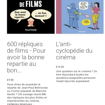
600 répliques
L'anti-
de films - Pour
cyclopédie du
avoir la bonne
cinéma
repartie au
€14.50
bon...
Une question sur le cinéma ? Ce
livre répondra à toutes les
questions auxquelles personne
€9.90
n'avait répondu auparavant.
Vous rêvez de posséder la
repartie de Jean-Paul Belmondo
ou l'ironie piquante de Blanche
Gardin ? Cet ouvrage réunit 600
des répliques les plus drôles et
impertinentes du cinéma,
certaines devenues ...