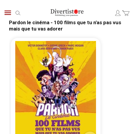
Skip
to
Search
Content
Pardon le cinéma - 100 films que tu n'as pas vus
mais que tu vas adorer
Skip
Skip
to
to
the
the
end
begi
of
of
the
the
images
ima
gallery
galle