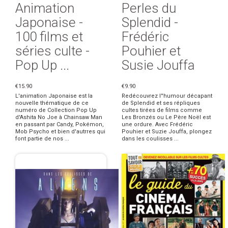
Animation
Perles du
Japonaise -
Splendid -
100 films et
Frédéric
séries culte -
Pouhier et
Pop Up ...
Susie Jouffa
€15.90
€9.90
L'animation Japonaise est la
Redécouvrez l''humour décapant
nouvelle thématique de ce
de Splendid et ses répliques
numéro de Collection Pop Up
cultes tirées de films comme
d'Ashita No Joe à Chainsaw Man
Les Bronzés ou Le Père Noël est
en passant par Candy, Pokémon,
une ordure. Avec Frédéric
Mob Psycho et bien d'autrres qui
Pouhier et Suzie Jouffa, plongez
font partie de nos ...
dans les coulisses ...