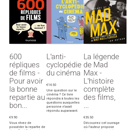
600
L'anti-
La légende
répliques
cyclopédie
de Mad
de films -
du cinéma
Max -
Pour avoir
L'histoire
€14.50
la bonne
complète
Une question sur le
cinéma ? Ce livre
repartie au
des films,
répondra à toutes les
questions auxquelles
bon...
...
personne n'avait
répondu auparavant.
€9.90
€35.50
Vous rêvez de
Découvrez cet ouvrage
posséder la repartie de
où l'auteur propose