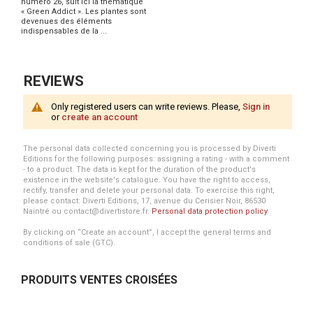
numéro 26, suit ici la thématique
« Green Addict ». Les plantes sont
devenues des éléments
indispensables de la ...
REVIEWS
Only registered users can write reviews. Please,
Sign in
or
create an account
The personal data collected concerning you is processed by Diverti
Editions for the following purposes: assigning a rating - with a comment
- to a product. The data is kept for the duration of the product's
existence in the website's catalogue. You have the right to access,
rectify, transfer and delete your personal data. To exercise this right,
please contact: Diverti Editions, 17, avenue du Cerisier Noir, 86530
Naintré ou contact@divertistore.fr.
Personal data protection policy
.
By clicking on “Create an account”, I accept the general terms and
conditions of sale (GTC).
PRODUITS VENTES CROISÉES