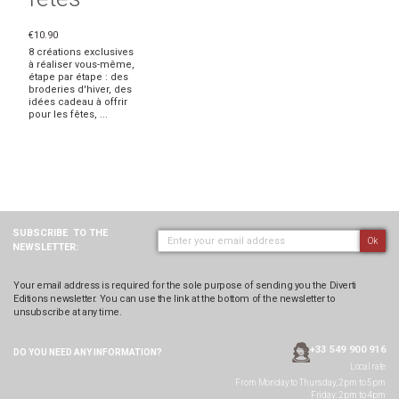
€10.90
8 créations exclusives
à réaliser vous-même,
étape par étape : des
broderies d'hiver, des
idées cadeau à offrir
pour les fêtes, ...
SUBSCRIBE
TO THE
Ok
NEWSLETTER:
Your email address is required for the sole purpose of sending you the Diverti
Editions newsletter. You can use the link at the bottom of the newsletter to
unsubscribe at any time.
+33 549 900 916
DO YOU NEED ANY
INFORMATION?
Local rate
From Monday to Thursday, 2pm to 5pm
Friday: 2pm to 4pm