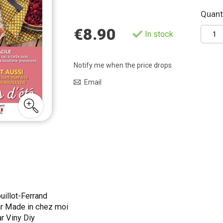
Quanti
€8.90
In stock
Notify me when the price drops
Email
uillot-Ferrand
par Made in chez moi
ar Viny Diy