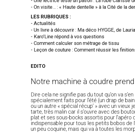
- Une lectrice teste un patron : La robe Clarisse
- On visite… : « Haute dentelle » à la Cité de la de
LES RUBRIQUES :
- Actualités
- Un livre à découvrir : Ma déco HYGGE, de Lauri
- Karo’Line répond à vos questions
- Comment calculer son métrage de tissu
- Leçon de couture : Comment réussir les finition
EDITO
Notre machine à coudre prend s
Dire cela ne signifie pas du tout qu’on va s’
spécialement faits pour l’été (un drap de bain
ou un autre « spécial récup’ » avec un vieux
tarte, très malin car il s’ouvre avec des bo
plat et ses sous-bocks assortis pour l’apéro 
indispensable pour tous les petits bobos de l’
un peu coquine, mais qui va à toutes les mor