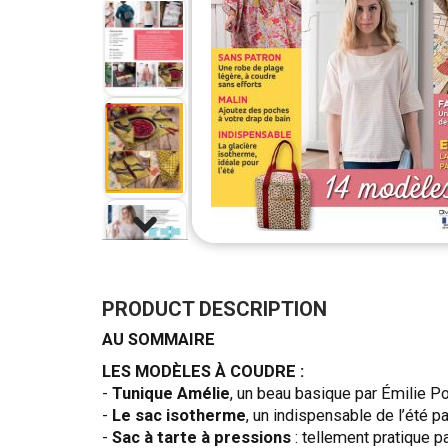
Skip
to
the
PRODUCT DESCRIPTION
beginning
AU SOMMAIRE
of
the
LES MODÈLES À COUDRE :
images
-
Tunique Amélie
, un beau basique par Émilie Po
gallery
-
Le sac isotherme
, un indispensable de l’été 
-
Sac à tarte à pressions
: tellement pratique p