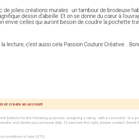
de jolies créations murales : un tambour de brodeuse habillé
magnifique dessin d’abeille. Et on se donne du cœur à l’ouv
n envie celles qui auront besoin de coudre la pochette trav
la lecture, c’est aussi cela Passion Couture Créative… Bonn
in
or
create an account
i Editions for the following purposes: assigning a rating - with a comment - to a pro
transfer and delete your personal data. To exercise this right, please contact: Diverti 
nd conditions of sale (GTC).