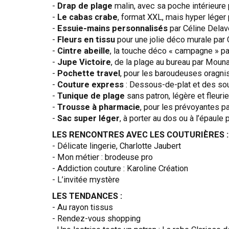
-
Drap de plage
malin, avec sa poche intérieure
-
Le cabas crabe
, format XXL, mais hyper lége
-
Essuie-mains personnalisés
par Céline Delav
-
Fleurs en tissu
pour une jolie déco murale par 
-
Cintre abeille
, la touche déco « campagne » pa
-
Jupe Victoire
, de la plage au bureau par Mou
-
Pochette travel
, pour les baroudeuses oragni
-
Couture express
: Dessous-de-plat et des so
-
Tunique de plage
sans patron, légère et fleurie
-
Trousse à pharmacie
, pour les prévoyantes pa
-
Sac super léger
, à porter au dos ou à l’épaule
LES RENCONTRES AVEC LES COUTURIÈRES :
- Délicate lingerie, Charlotte Jaubert
- Mon métier : brodeuse pro
- Addiction couture : Karoline Création
- L’invitée mystère
LES TENDANCES :
- Au rayon tissus
- Rendez-vous shopping