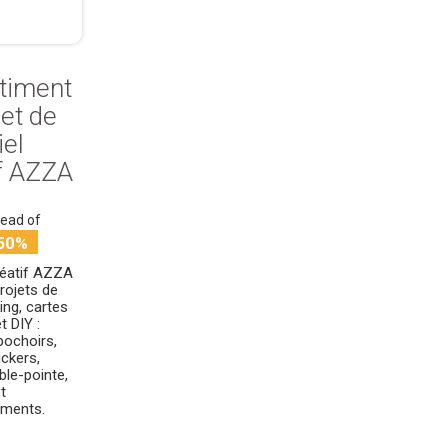
timent
et de
iel
if AZZA
tead of
50%
réatif AZZA
rojets de
ng, cartes
t DIY :
pochoirs,
ickers,
ble-pointe,
t
ements.