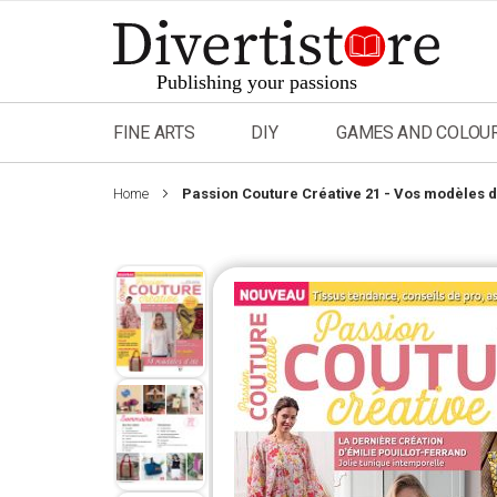
Skip
to
Content
FINE ARTS
DIY
GAMES AND COLOU
Home
Passion Couture Créative 21 - Vos modèles d
Skip
to
the
end
of
the
images
gallery