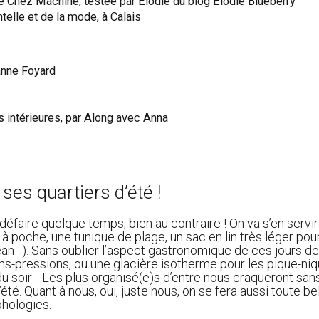
 de Chez Machine, testée par Élodie du blog Elodie Blueberry
ntelle et de la mode, à Calais
anne Foyard
s intérieures, par Along avec Anna
es quartiers d’été !
en défaire quelque temps, bien au contraire ! On va s’en s
 à poche, une tunique de plage, un sac en lin très léger pou
 jean…). Sans oublier l’aspect gastronomique de ces jours d
utons-pressions, ou une glacière isotherme pour les pique-n
du soir… Les plus organisé(e)s d’entre nous craqueront san
été. Quant à nous, oui, juste nous, on se fera aussi toute 
phologies.