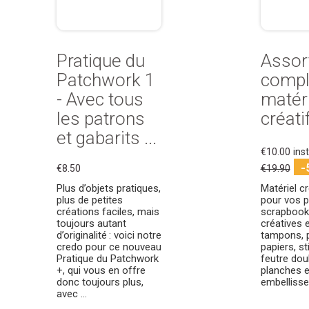
Pratique du
Assor
Patchwork 1
compl
- Avec tous
matér
les patrons
créat
et gabarits ...
€10.00
ins
-
€8.50
€19.90
Plus d’objets pratiques,
Matériel c
plus de petites
pour vos p
créations faciles, mais
scrapbooki
toujours autant
créatives e
d’originalité : voici notre
tampons, 
credo pour ce nouveau
papiers, st
Pratique du Patchwork
feutre dou
+, qui vous en offre
planches e
donc toujours plus,
embelliss
avec ...