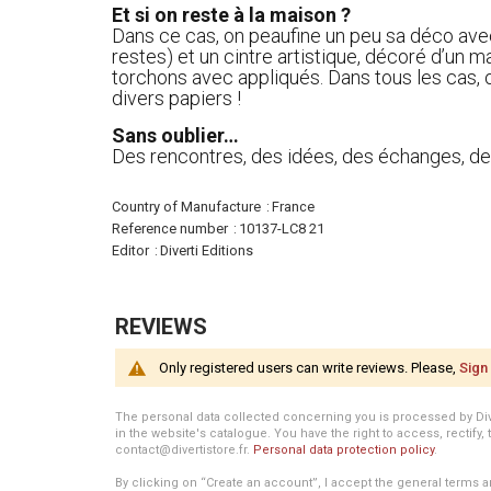
Et si on reste à la maison ?
Dans ce cas, on peaufine un peu sa déco avec 
restes) et un cintre artistique, décoré d’un 
torchons avec appliqués. Dans tous les cas, o
divers papiers !
Sans oublier…
Des rencontres, des idées, des échanges, de 
More
Country of Manufacture
France
Information
Reference number
10137-LC8 21
Editor
Diverti Editions
REVIEWS
Only registered users can write reviews. Please,
Sign 
The personal data collected concerning you is processed by Divert
in the website's catalogue. You have the right to access, rectify, 
contact@divertistore.fr.
Personal data protection policy
.
By clicking on “Create an account”, I accept the general terms a