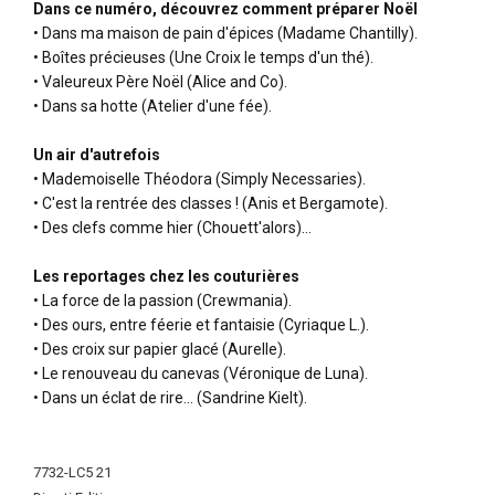
Dans ce numéro, découvrez comment préparer Noël
• Dans ma maison de pain d'épices (Madame Chantilly).
• Boîtes précieuses (Une Croix le temps d'un thé).
• Valeureux Père Noël (Alice and Co).
• Dans sa hotte (Atelier d'une fée).
Un air d'autrefois
• Mademoiselle Théodora (Simply Necessaries).
• C'est la rentrée des classes ! (Anis et Bergamote).
• Des clefs comme hier (Chouett'alors)…
Les reportages chez les couturières
• La force de la passion (Crewmania).
• Des ours, entre féerie et fantaisie (Cyriaque L.).
• Des croix sur papier glacé (Aurelle).
• Le renouveau du canevas (Véronique de Luna).
• Dans un éclat de rire… (Sandrine Kielt).
More
Information
7732-LC5 21