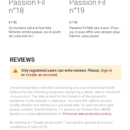
Passion Fil
Passion Fil
n°18
n°19
€7.95
€7.95
Ce numéro est à la fois très
Passion Fil fête ses 4 ans ! Pour
féminin et très joyeux, où le point
ça, il vous offre une version plus
de croix est roi !
fraîche, plus jeune.
REVIEWS
Only registered users can write reviews. Please,
Sign in
or
create an account
The personal data collected concerning you is processed by Diverti
Editions for the following purposes: assigning a rating - with a comment
- to a product. The data is kept for the duration of the product's
existence in the website's catalogue. You have the right to access,
rectify, transfer and delete your personal data. To exercise this right,
please contact: Diverti Editions, 17, avenue du Cerisier Noir, 86530
Naintré ou contact@divertistore.fr.
Personal data protection policy
.
By clicking on “Create an account”, I accept the general terms and
conditions of sale (GTC).