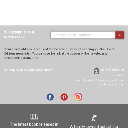
SUBSCRIBE
TO THE
Ok
NEWSLETTER:
Your email address is required for the sole purpose of sending you the Diverti
Editions newsletter. You can use the link at the bottom of the newsletter to
unsubscribe at any time.
+33 549 900 916
DO YOU NEED ANY
INFORMATION?
Local rate
From Monday to Thursday, 2pm to 5pm
Friday: 2pm to 4pm
The latest book releases in
A family-owned publishing