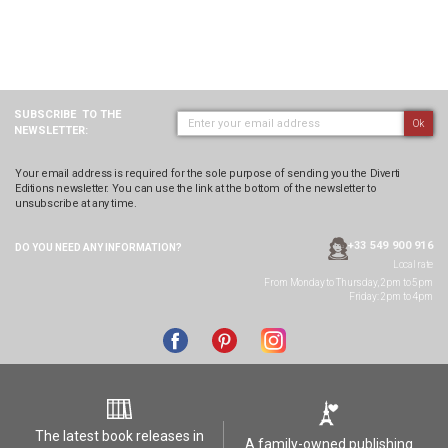
SUBSCRIBE
TO THE
Ok
NEWSLETTER:
Your email address is required for the sole purpose of sending you the Diverti
Editions newsletter. You can use the link at the bottom of the newsletter to
unsubscribe at any time.
+33 549 900 916
DO YOU NEED ANY
INFORMATION?
Local rate
From Monday to Thursday, 2pm to 5pm
Friday: 2pm to 4pm
The latest book releases in
A family-owned publishing