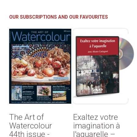
OUR SUBSCRIPTIONS AND OUR FAVOURITES
The Art of
Exaltez votre
Watercolour
imagination à
44th issue -
l'aquarelle –