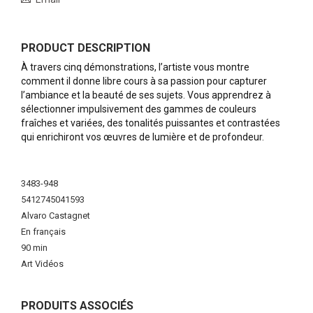
PRODUCT DESCRIPTION
À travers cinq démonstrations, l’artiste vous montre
comment il donne libre cours à sa passion pour capturer
l’ambiance et la beauté de ses sujets. Vous apprendrez à
sélectionner impulsivement des gammes de couleurs
fraîches et variées, des tonalités puissantes et contrastées
qui enrichiront vos œuvres de lumière et de profondeur.
More
Information
3483-948
5412745041593
Alvaro Castagnet
En français
90 min
Art Vidéos
PRODUITS ASSOCIÉS