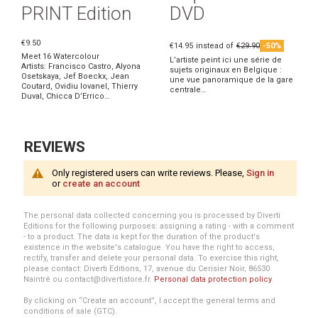
PRINT Edition
DVD
€9.50
€14.95
instead of
€29.90
-50%
Meet 16 Watercolour
L’artiste peint ici une série de
Artists: Francisco Castro, Alyona
sujets originaux en Belgique :
Osetskaya, Jef Boeckx, Jean
une vue panoramique de la gare
Coutard, Ovidiu Iovanel, Thierry
centrale…
Duval, Chicca D’Errico…
REVIEWS
Only registered users can write reviews. Please,
Sign in
or
create an account
The personal data collected concerning you is processed by Diverti
Editions for the following purposes: assigning a rating - with a comment
- to a product. The data is kept for the duration of the product's
existence in the website's catalogue. You have the right to access,
rectify, transfer and delete your personal data. To exercise this right,
please contact: Diverti Editions, 17, avenue du Cerisier Noir, 86530
Naintré ou contact@divertistore.fr.
Personal data protection policy
.
By clicking on “Create an account”, I accept the general terms and
conditions of sale (GTC).