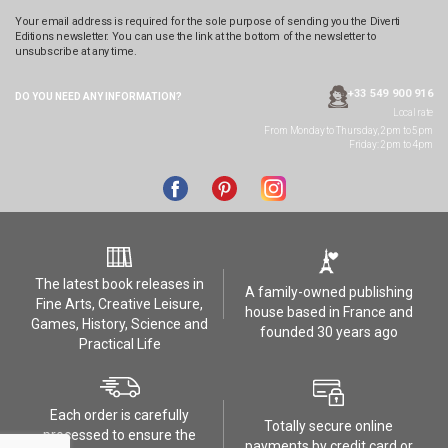
Your email address is required for the sole purpose of sending you the Diverti
Editions newsletter. You can use the link at the bottom of the newsletter to
unsubscribe at any time.
+33 549 900 916
DO YOU NEED ANY
INFORMATION?
Local rate
From Monday to Thursday, 2pm to 5pm
Friday: 2pm to 4pm
The latest book releases in
A family-owned publishing
Fine Arts, Creative Leisure,
house based in France and
Games, History, Science and
founded 30 years ago
Practical Life
Each order is carefully
Totally secure online
processed to ensure the
payments by credit card or