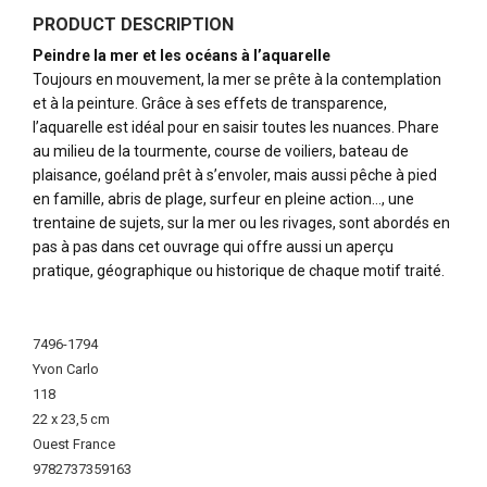
PRODUCT DESCRIPTION
Peindre la mer et les océans à l’aquarelle
Toujours en mouvement, la mer se prête à la contemplation
et à la peinture. Grâce à ses effets de transparence,
l’aquarelle est idéal pour en saisir toutes les nuances. Phare
au milieu de la tourmente, course de voiliers, bateau de
plaisance, goéland prêt à s’envoler, mais aussi pêche à pied
en famille, abris de plage, surfeur en pleine action…, une
trentaine de sujets, sur la mer ou les rivages, sont abordés en
pas à pas dans cet ouvrage qui offre aussi un aperçu
pratique, géographique ou historique de chaque motif traité.
More
Information
7496-1794
Yvon Carlo
118
22 x 23,5 cm
Ouest France
9782737359163