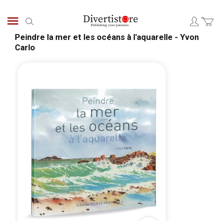
Skip
to
Search
Content
Peindre la mer et les océans à l'aquarelle - Yvon
Carlo
Skip
Skip
to
to
the
the
end
begi
of
of
the
the
images
ima
gallery
galle