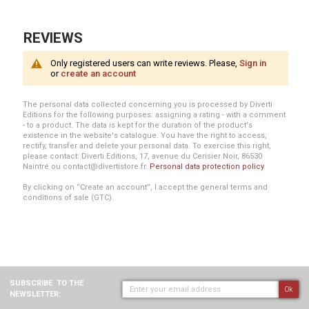
REVIEWS
Only registered users can write reviews. Please,
Sign in
or
create an account
The personal data collected concerning you is processed by Diverti
Editions for the following purposes: assigning a rating - with a comment
- to a product. The data is kept for the duration of the product's
existence in the website's catalogue. You have the right to access,
rectify, transfer and delete your personal data. To exercise this right,
please contact: Diverti Editions, 17, avenue du Cerisier Noir, 86530
Naintré ou contact@divertistore.fr.
Personal data protection policy
.
By clicking on “Create an account”, I accept the general terms and
conditions of sale (GTC).
SUBSCRIBE
TO THE
Ok
NEWSLETTER: