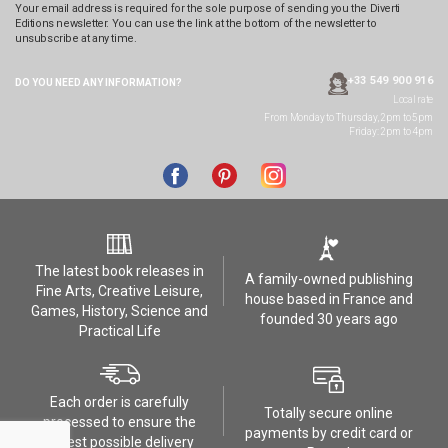
Your email address is required for the sole purpose of sending you the Diverti
Editions newsletter. You can use the link at the bottom of the newsletter to
unsubscribe at any time.
+33 549 900 916
DO YOU NEED ANY
INFORMATION?
Local rate
From Monday to Thursday, 2pm to 5pm
Friday: 2pm to 4pm
The latest book releases in
A family-owned publishing
Fine Arts, Creative Leisure,
house based in France and
Games, History, Science and
founded 30 years ago
Practical Life
Each order is carefully
Totally secure online
processed to ensure the
payments by credit card or
safest possible delivery