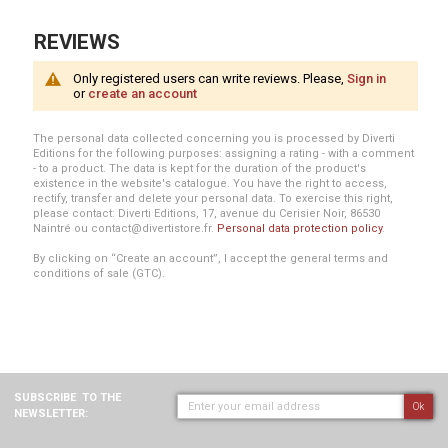
REVIEWS
Only registered users can write reviews. Please,
Sign in
or
create an account
The personal data collected concerning you is processed by Diverti
Editions for the following purposes: assigning a rating - with a comment
- to a product. The data is kept for the duration of the product's
existence in the website's catalogue. You have the right to access,
rectify, transfer and delete your personal data. To exercise this right,
please contact: Diverti Editions, 17, avenue du Cerisier Noir, 86530
Naintré ou contact@divertistore.fr.
Personal data protection policy
.
By clicking on “Create an account”, I accept the general terms and
conditions of sale (GTC).
SUBSCRIBE
TO THE
Ok
NEWSLETTER: