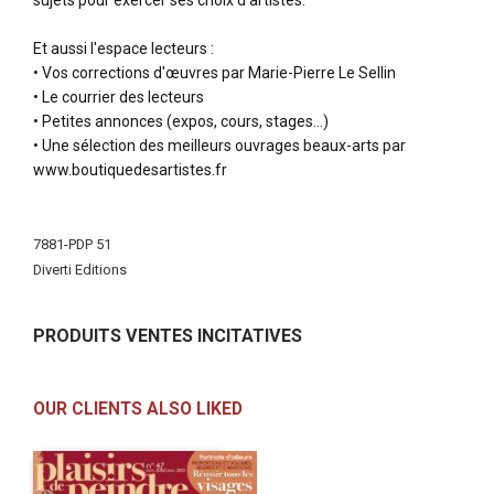
sujets pour exercer ses choix d’artistes.
Et aussi l'espace lecteurs :
• Vos corrections d'œuvres par Marie-Pierre Le Sellin
• Le courrier des lecteurs
• Petites annonces (expos, cours, stages…)
• Une sélection des meilleurs ouvrages beaux-arts par
www.boutiquedesartistes.fr
More
Information
7881-PDP 51
Diverti Editions
PRODUITS VENTES INCITATIVES
OUR CLIENTS ALSO LIKED