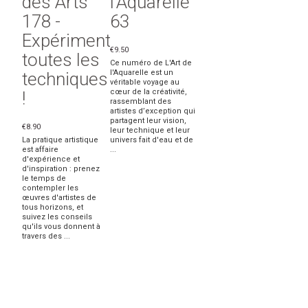
des Arts
l'Aquarelle
178 -
63
Expérimentez
€9.50
toutes les
Ce numéro de L'Art de
l'Aquarelle est un
techniques
véritable voyage au
cœur de la créativité,
!
rassemblant des
artistes d’exception qui
partagent leur vision,
€8.90
leur technique et leur
La pratique artistique
univers fait d'eau et de
est affaire
...
d'expérience et
d'inspiration : prenez
le temps de
contempler les
œuvres d'artistes de
tous horizons, et
suivez les conseils
qu'ils vous donnent à
travers des ...