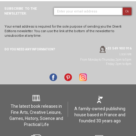
SUBSCRIBE
TO THE
Ok
NEWSLETTER:
Your email address is required for the sole purpose of sending you the Diverti
Editions newsletter. You can use the link at the bottom of the newsletter to
unsubscribe at any time.
+33 549 900 916
DO YOU NEED ANY
INFORMATION?
Local rate
From Monday to Thursday, 2pm to 5pm
Friday: 2pm to 4pm
The latest book releases in
A family-owned publishing
Fine Arts, Creative Leisure,
house based in France and
Games, History, Science and
founded 30 years ago
Practical Life