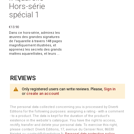
Hors-série
spécial 1
€13.90
Dans ce hors-série, admirez les
œuvres des grandes signatures
de l'aquarelle à travers 148 pages
magnifiquement illustrées, et
apprenez les secrets des grands
maîtres aquarellistes, et leurs ...
REVIEWS
Only registered users can write reviews. Please,
Sign in
or
create an account
The personal data collected concerning you is processed by Diverti
Editions for the following purposes: assigning a rating - with a comment
- to a product. The data is kept for the duration of the product's
existence in the website's catalogue. You have the right to access,
rectify, transfer and delete your personal data. To exercise this right,
please contact: Diverti Editions, 17, avenue du Cerisier Noir, 86530
Naintré ou contact@divertistore.fr.
Personal data protection policy
.