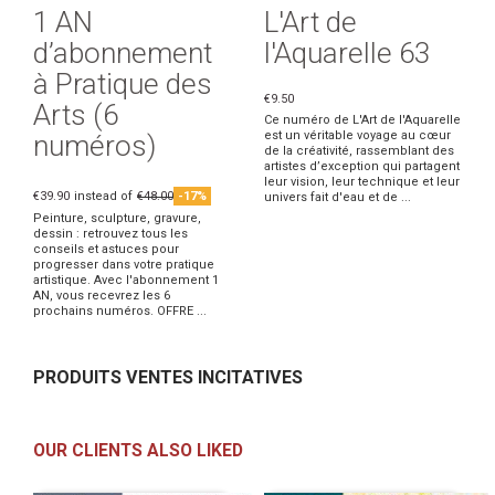
1 AN
L'Art de
d’abonnement
l'Aquarelle 63
à Pratique des
€9.50
Arts (6
Ce numéro de L'Art de l'Aquarelle
est un véritable voyage au cœur
numéros)
de la créativité, rassemblant des
artistes d’exception qui partagent
leur vision, leur technique et leur
€39.90
instead of
€48.00
-17%
univers fait d'eau et de ...
Peinture, sculpture, gravure,
dessin : retrouvez tous les
conseils et astuces pour
progresser dans votre pratique
artistique. Avec l'abonnement 1
AN, vous recevrez les 6
prochains numéros. OFFRE ...
PRODUITS VENTES INCITATIVES
OUR CLIENTS ALSO LIKED