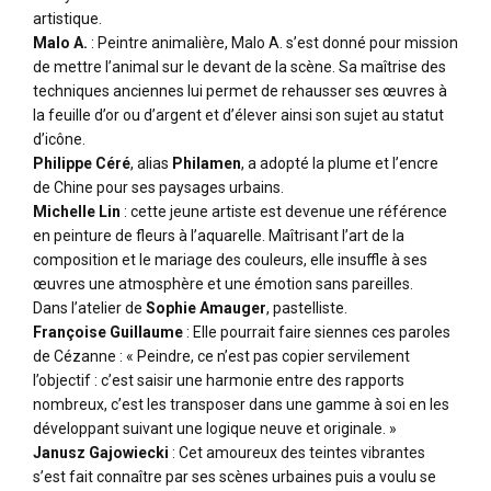
artistique.
Malo A.
: Peintre animalière, Malo A. s’est donné pour mission
de mettre l’animal sur le devant de la scène. Sa maîtrise des
techniques anciennes lui permet de rehausser ses œuvres à
la feuille d’or ou d’argent et d’élever ainsi son sujet au statut
d’icône.
Philippe Céré
, alias
Philamen
, a adopté la plume et l’encre
de Chine pour ses paysages urbains.
Michelle Lin
: cette jeune artiste est devenue une référence
en peinture de fleurs à l’aquarelle. Maîtrisant l’art de la
composition et le mariage des couleurs, elle insuffle à ses
œuvres une atmosphère et une émotion sans pareilles.
Dans l’atelier de
Sophie Amauger
, pastelliste.
Françoise Guillaume
: Elle pourrait faire siennes ces paroles
de Cézanne : « Peindre, ce n’est pas copier servilement
l’objectif : c’est saisir une harmonie entre des rapports
nombreux, c’est les transposer dans une gamme à soi en les
développant suivant une logique neuve et originale. »
Janusz Gajowiecki
: Cet amoureux des teintes vibrantes
s’est fait connaître par ses scènes urbaines puis a voulu se