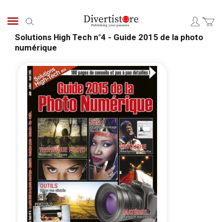
Skip
to
Search
Content
Solutions High Tech n°4 - Guide 2015 de la photo
numérique
Skip
Skip
to
to
the
the
end
begi
of
of
the
the
images
ima
gallery
galle