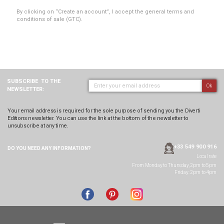
By clicking on “Create an account”, I accept the general terms and
conditions of sale (GTC).
SUBSCRIBE
TO THE
Ok
NEWSLETTER:
Your email address is required for the sole purpose of sending you the Diverti
Editions newsletter. You can use the link at the bottom of the newsletter to
unsubscribe at any time.
+33 549 900 916
DO YOU NEED ANY
INFORMATION?
Local rate
From Monday to Thursday, 2pm to 5pm
Friday: 2pm to 4pm