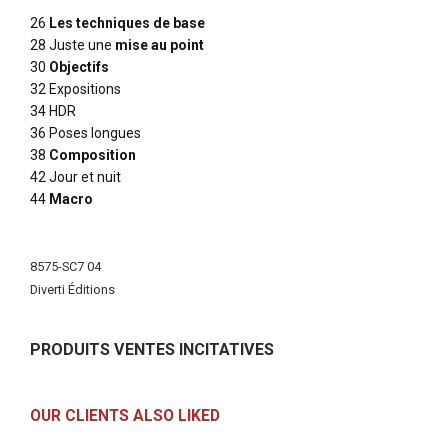
26
Les techniques de base
28 Juste une
mise au point
30
Objectifs
32 Expositions
34 HDR
36 Poses longues
38
Composition
42 Jour et nuit
44
Macro
More
Information
8575-SC7 04
Diverti Éditions
PRODUITS VENTES INCITATIVES
OUR CLIENTS ALSO LIKED