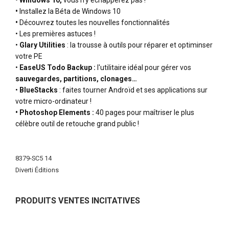
•
Windows 10,
vous n'y échapperez pas !
•
Installez la Béta de Windows 10
•
Découvrez toutes les nouvelles fonctionnalités
•
Les premières astuces !
•
Glary Utilities
: la trousse à outils pour réparer et optiminser
votre PE
•
EaseUS Todo Backup :
l'utilitaire idéal pour gérer vos
sauvegardes, partitions, clonages…
•
BlueStacks
: faites tourner Androïd et ses applications sur
votre micro-ordinateur !
•
Photoshop Elements :
40 pages pour maîtriser le plus
célèbre outil de retouche grand public !
More
Information
8379-SC5 14
Diverti Éditions
PRODUITS VENTES INCITATIVES