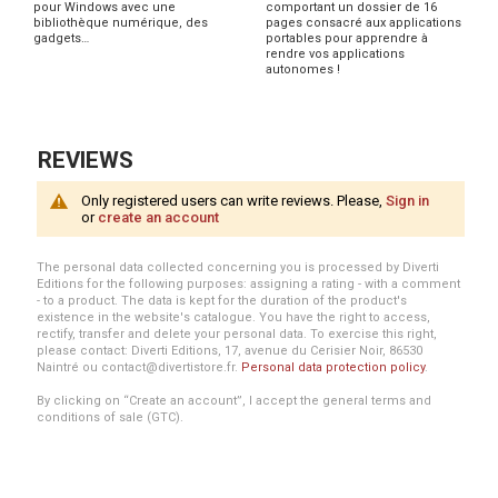
pour Windows avec une
comportant un dossier de 16
bibliothèque numérique, des
pages consacré aux applications
gadgets…
portables pour apprendre à
rendre vos applications
autonomes !
REVIEWS
Only registered users can write reviews. Please,
Sign in
or
create an account
The personal data collected concerning you is processed by Diverti
Editions for the following purposes: assigning a rating - with a comment
- to a product. The data is kept for the duration of the product's
existence in the website's catalogue. You have the right to access,
rectify, transfer and delete your personal data. To exercise this right,
please contact: Diverti Editions, 17, avenue du Cerisier Noir, 86530
Naintré ou contact@divertistore.fr.
Personal data protection policy
.
By clicking on “Create an account”, I accept the general terms and
conditions of sale (GTC).