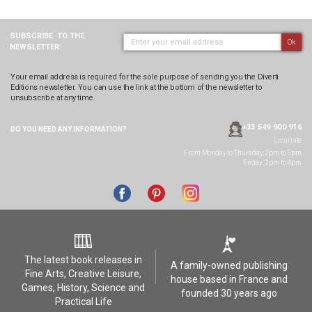
SUBSCRIBE
TO THE
Ok
NEWSLETTER:
Your email address is required for the sole purpose of sending you the Diverti
Editions newsletter. You can use the link at the bottom of the newsletter to
unsubscribe at any time.
+33 549 900 916
DO YOU NEED ANY
INFORMATION?
Local rate
From Monday to Thursday, 2pm to 5pm
Friday: 2pm to 4pm
The latest book releases in
A family-owned publishing
Fine Arts, Creative Leisure,
house based in France and
Games, History, Science and
founded 30 years ago
Practical Life