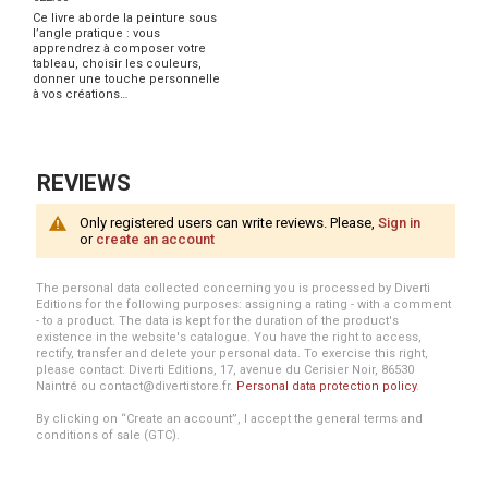
Ce livre aborde la peinture sous
l’angle pratique : vous
apprendrez à composer votre
tableau, choisir les couleurs,
donner une touche personnelle
à vos créations…
REVIEWS
Only registered users can write reviews. Please,
Sign in
or
create an account
The personal data collected concerning you is processed by Diverti
Editions for the following purposes: assigning a rating - with a comment
- to a product. The data is kept for the duration of the product's
existence in the website's catalogue. You have the right to access,
rectify, transfer and delete your personal data. To exercise this right,
please contact: Diverti Editions, 17, avenue du Cerisier Noir, 86530
Naintré ou contact@divertistore.fr.
Personal data protection policy
.
By clicking on “Create an account”, I accept the general terms and
conditions of sale (GTC).