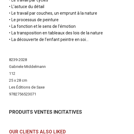
• Le travail par cycles
• L’astuce du détail
• Le travail par couches, un emprunt à la nature
• Le processus de peinture
• La fonction et le sens de l’émotion
• La transposition en tableaux des lois de la nature
• La découverte de l’enfant peintre en soi…
More
Information
8239-2028
Gabriele Middelmann
112
25 x 28 cm
Les Éditions de Saxe
9782756523071
PRODUITS VENTES INCITATIVES
OUR CLIENTS ALSO LIKED