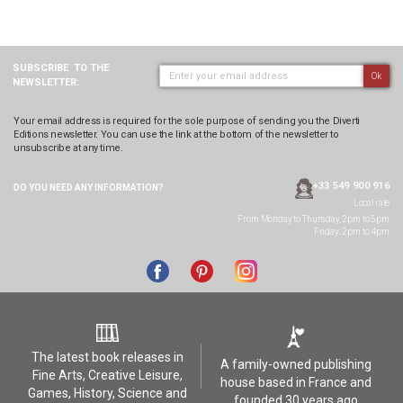
SUBSCRIBE
TO THE
Ok
NEWSLETTER:
Your email address is required for the sole purpose of sending you the Diverti
Editions newsletter. You can use the link at the bottom of the newsletter to
unsubscribe at any time.
+33 549 900 916
DO YOU NEED ANY
INFORMATION?
Local rate
From Monday to Thursday, 2pm to 5pm
Friday: 2pm to 4pm
The latest book releases in
A family-owned publishing
Fine Arts, Creative Leisure,
house based in France and
Games, History, Science and
founded 30 years ago