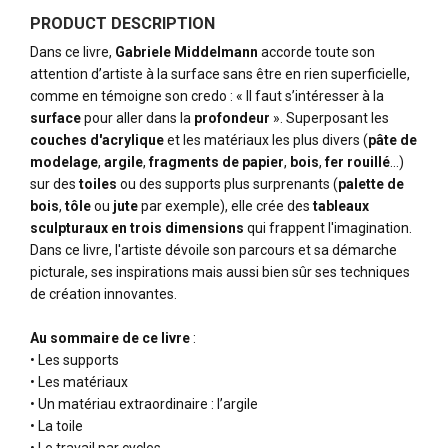
PRODUCT DESCRIPTION
Dans ce livre,
Gabriele Middelmann
accorde toute son
attention d’artiste à la surface sans être en rien superficielle,
comme en témoigne son credo : « Il faut s’intéresser à la
surface
pour aller dans la
profondeur
». Superposant les
couches d'acrylique
et les matériaux les plus divers (
pâte de
modelage
,
argile
,
fragments de papier
,
bois
,
fer rouillé
…)
sur des
toiles
ou des supports plus surprenants (
palette de
bois
,
tôle
ou
jute
par exemple), elle crée des
tableaux
sculpturaux en trois dimensions
qui frappent l'imagination.
Dans ce livre, l'artiste dévoile son parcours et sa démarche
picturale, ses inspirations mais aussi bien sûr ses techniques
de création innovantes.
Au sommaire de ce livre
:
• Les supports
• Les matériaux
• Un matériau extraordinaire : l’argile
• La toile