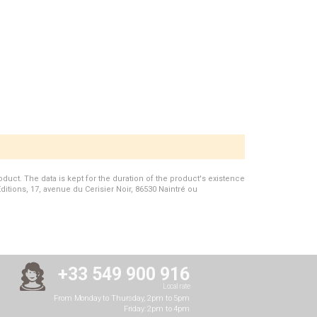
duct. The data is kept for the duration of the product's existence
Editions, 17, avenue du Cerisier Noir, 86530 Naintré ou
+33 549 900 916
Local rate
From Monday to Thursday, 2pm to 5pm
Friday: 2pm to 4pm