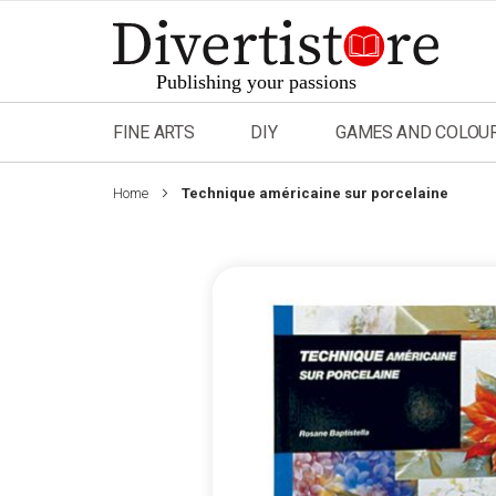
Skip
to
Content
FINE ARTS
DIY
GAMES AND COLOU
Home
Technique américaine sur porcelaine
Skip
to
the
end
of
the
images
gallery