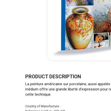
Skip
to
the
PRODUCT DESCRIPTION
beginning
La peinture américaine sur porcelaine, aussi appelée 
of
médium offre une grande liberté d’expression pour rep
the
cette technique.
images
gallery
More
Country of Manufacture