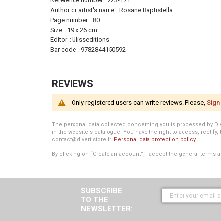
Information
Reference number
223-171
Author or artist's name
Rosane Baptistella
Page number
80
Size
19 x 26 cm
Editor
Ulisseditions
Bar code
9782844150592
REVIEWS
Only registered users can write reviews. Please,
Sign 
The personal data collected concerning you is processed by Divert
in the website's catalogue. You have the right to access, rectify, 
contact@divertistore.fr.
Personal data protection policy
.
By clicking on “Create an account”, I accept the general terms a
SUBSCRIBE
TO THE
NEWSLETTER: