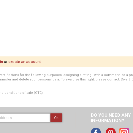
in
or
create an account
i Editions for the following purposes: assigning a rating - with a comment - to a pro
transfer and delete your personal data. To exercise this right, please contact: Diverti 
nd conditions of sale (GTC).
DO YOU NEED ANY
Ok
INFORMATION?