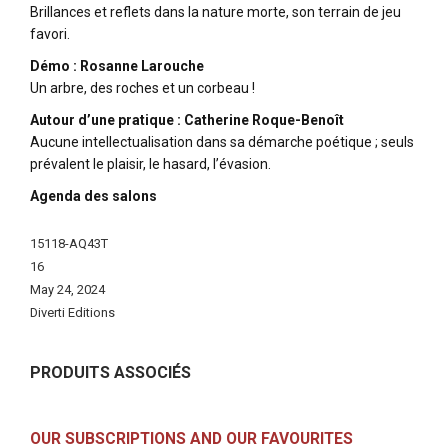
Brillances et reflets dans la nature morte, son terrain de jeu
favori.
Démo : Rosanne Larouche
Un arbre, des roches et un corbeau !
Autour d’une pratique : Catherine Roque-Benoît
Aucune intellectualisation dans sa démarche poétique ; seuls
prévalent le plaisir, le hasard, l’évasion.
Agenda des salons
More
15118-AQ43T
Information
16
May 24, 2024
Diverti Editions
PRODUITS ASSOCIÉS
OUR SUBSCRIPTIONS AND OUR FAVOURITES