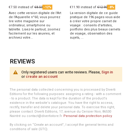
€7.50
instead of
€8.50
-12%
€11.90
instead of
€12.90
-8%
Avec cette version digitale de l'Art
La version digitale de ce guide
de l'Aquarelle n°60, vous pourrez
pratique de 196 pages vous aide
lire votre magazine sur
à créer votre propre carnet de
ordinateur, smartphone ou
voyage : conseils d'artistes,
tablette. Lisez-le partout, zoomez
portfolio des plus beaux carnets
facilement sur les œuvres, et
de voyage, observation des
archivez votre...
sujets, ...
REVIEWS
Only registered users can write reviews. Please,
Sign in
or
create an account
The personal data collected concerning you is processed by Diverti
Editions for the following purposes: assigning a rating - with a comment
- to a product. The data is kept for the duration of the product's
existence in the website's catalogue. You have the right to access,
rectify, transfer and delete your personal data. To exercise this right,
please contact: Diverti Editions, 17, avenue du Cerisier Noir, 86530
Naintré ou contact@divertistore.fr.
Personal data protection policy
.
By clicking on “Create an account”, I accept the general terms and
conditions of sale (GTC).