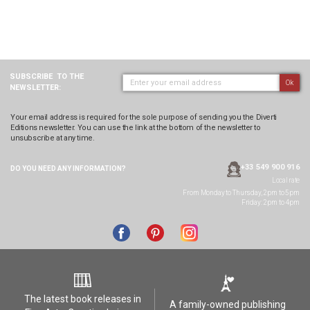
SUBSCRIBE
TO THE
Ok
NEWSLETTER:
Your email address is required for the sole purpose of sending you the Diverti
Editions newsletter. You can use the link at the bottom of the newsletter to
unsubscribe at any time.
+33 549 900 916
DO YOU NEED ANY
INFORMATION?
Local rate
From Monday to Thursday, 2pm to 5pm
Friday: 2pm to 4pm
The latest book releases in
A family-owned publishing