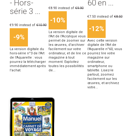
- Hors-
60 en ...
€8.90
instead of
€9.90
série 3 ...
€7.50
instead of
€8.50
-10%
€9.90
instead of
€10.90
-12%
La version digitale de
-9%
l'Art de l'Acrylique vous
permet de zoomer sur
Avec cette version
les œuvres, d'archiver
digitale de l'Art de
La version digitale du
facilement sur votre
l'Aquarelle n°60, vous
hors-série n°3 de l'Art
ordinateur, et de lire ce
pourrez lire votre
de l'Aquarelle : vous
magazine à tout
magazine sur
pourrez la télécharger
moment. Exploitez
ordinateur,
immédiatement après
toutes les possibilités
smartphone ou
l'achat.
de...
tablette. Lisez-le
partout, zoomez
facilement sur les
œuvres, et archivez
votre...