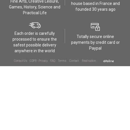
Fine Arts, Creative Leisure,
house based in France and
Games, History, Science and
founded 30 years ago
Practical Life
Each order is carefully
Totally secure online
processed to ensure the
payments by credit card or
safest possible delivery
Paypal
anywhere in the world
Contact Us
GDPR - Privacy
FAQ
Terms
Contact
Réalisation :