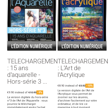
TELECHARGEMENT
TELECHARGEMEN
: 15 ans
: L'Art de
d'aquarelle -
l'Acrylique
Hors-série 3 ...
€8.90
instead of
€9.90
-10%
La version digitale de l'Art de
€9.90
instead of
€10.90
-9%
l'Acrylique vous permet de
La version digitale du hors-série
zoomer sur les œuvres,
n°3 de l'Art de l'Aquarelle : vous
d'archiver facilement sur votre
pourrez la télécharger
ordinateur, et de lire ce
immédiatement après l'achat.
magazine à tout moment.