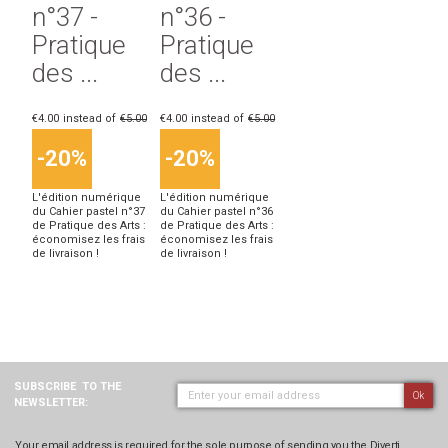
n°37 -
n°36 -
Pratique
Pratique
des ...
des ...
€4.00
instead of
€5.00
€4.00
instead of
€5.00
-20%
-20%
L'édition numérique
L'édition numérique
du Cahier pastel n°37
du Cahier pastel n°36
de Pratique des Arts :
de Pratique des Arts :
économisez les frais
économisez les frais
de livraison !
de livraison !
SUBSCRIBE
TO THE
Ok
NEWSLETTER:
Your email address is required for the sole purpose of sending you the Diverti