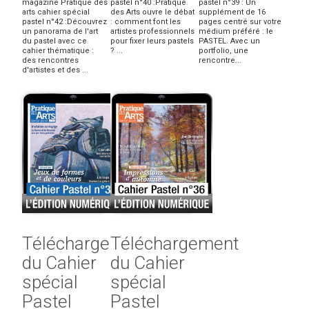
magazine Pratique des
pastel n°40 :Pratique
pastel n°39 : Un
arts cahier spécial
des Arts ouvre le débat
supplément de 16
pastel n°42 :Découvrez
: comment font les
pages centré sur votre
un panorama de l'art
artistes professionnels
médium préféré : le
du pastel avec ce
pour fixer leurs pastels
PASTEL. Avec un
cahier thématique :
? ...
portfolio, une
des rencontres
rencontre...
d'artistes et des ...
Téléchargement
Téléchargement
du Cahier
du Cahier
spécial
spécial
Pastel
Pastel