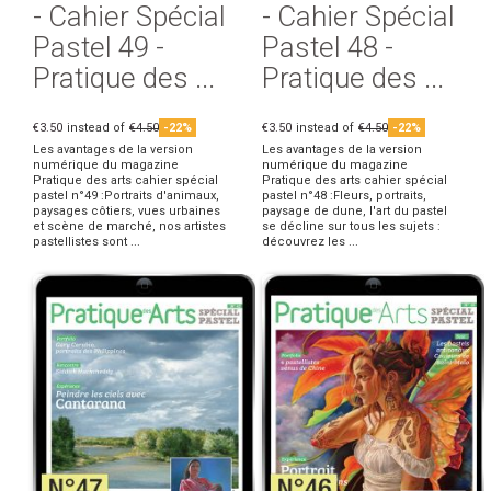
- Cahier Spécial
- Cahier Spécial
Pastel 49 -
Pastel 48 -
Pratique des ...
Pratique des ...
€3.50
instead of
€4.50
-22%
€3.50
instead of
€4.50
-22%
Les avantages de la version
Les avantages de la version
numérique du magazine
numérique du magazine
Pratique des arts cahier spécial
Pratique des arts cahier spécial
pastel n°49 :Portraits d'animaux,
pastel n°48 :Fleurs, portraits,
paysages côtiers, vues urbaines
paysage de dune, l'art du pastel
et scène de marché, nos artistes
se décline sur tous les sujets :
pastellistes sont ...
découvrez les ...