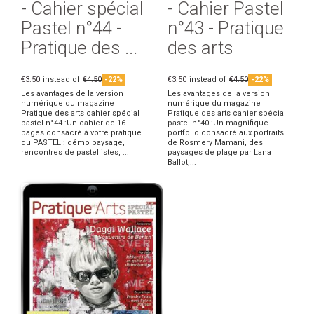
- Cahier spécial
- Cahier Pastel
Pastel n°44 -
n°43 - Pratique
Pratique des ...
des arts
€3.50
instead of
€4.50
-22%
€3.50
instead of
€4.50
-22%
Les avantages de la version
Les avantages de la version
numérique du magazine
numérique du magazine
Pratique des arts cahier spécial
Pratique des arts cahier spécial
pastel n°44 :Un cahier de 16
pastel n°40 :Un magnifique
pages consacré à votre pratique
portfolio consacré aux portraits
du PASTEL : démo paysage,
de Rosmery Mamani, des
rencontres de pastellistes, ...
paysages de plage par Lana
Ballot,...