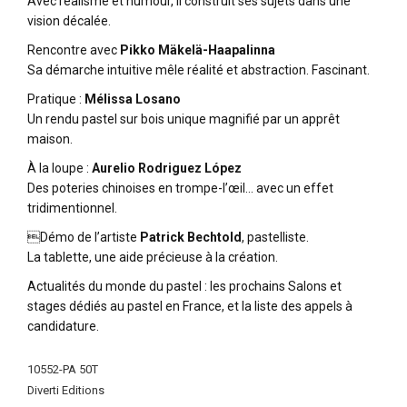
Avec réalisme et humour, il construit ses sujets dans une
vision décalée.
Rencontre avec
Pikko Mäkelä-Haapalinna
Sa démarche intuitive mêle réalité et abstraction. Fascinant.
Pratique :
Mélissa Losano
Un rendu pastel sur bois unique magnifié par un apprêt
maison.
À la loupe :
Aurelio Rodriguez López
Des poteries chinoises en trompe-l’œil… avec un effet
tridimentionnel.
Démo de l’artiste
Patrick Bechtold
, pastelliste.
La tablette, une aide précieuse à la création.
Actualités du monde du pastel : les prochains Salons et
stages dédiés au pastel en France, et la liste des appels à
candidature.
More
10552-PA 50T
Information
Diverti Editions