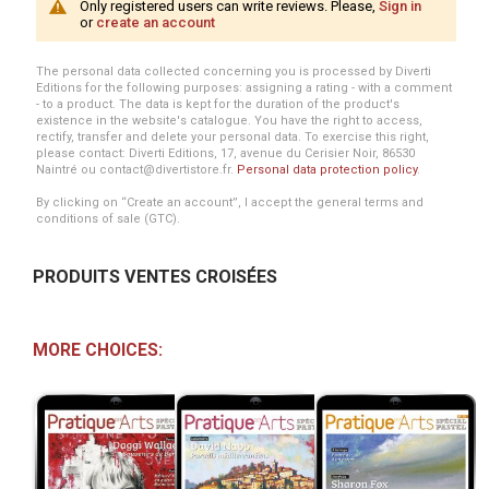
Only registered users can write reviews. Please,
Sign in
or
create an account
The personal data collected concerning you is processed by Diverti
Editions for the following purposes: assigning a rating - with a comment
- to a product. The data is kept for the duration of the product's
existence in the website's catalogue. You have the right to access,
rectify, transfer and delete your personal data. To exercise this right,
please contact: Diverti Editions, 17, avenue du Cerisier Noir, 86530
Naintré ou contact@divertistore.fr.
Personal data protection policy
.
By clicking on “Create an account”, I accept the general terms and
conditions of sale (GTC).
PRODUITS VENTES CROISÉES
MORE CHOICES: