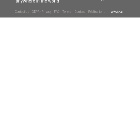
anywhere in the world
Contact Us
GDPR - Privacy
FAQ
Terms
Contact
Réalisation :