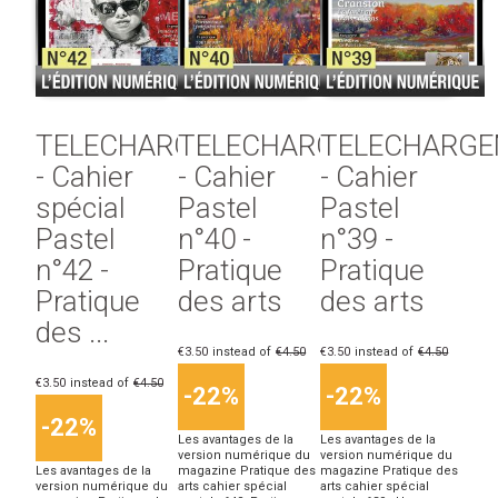
TELECHARGEMENT
TELECHARGEMENT
TELECHARG
- Cahier
- Cahier
- Cahier
spécial
Pastel
Pastel
Pastel
n°40 -
n°39 -
n°42 -
Pratique
Pratique
Pratique
des arts
des arts
des ...
€3.50
instead of
€4.50
€3.50
instead of
€4.50
€3.50
instead of
€4.50
-22%
-22%
-22%
Les avantages de la
Les avantages de la
version numérique du
version numérique du
Les avantages de la
magazine Pratique des
magazine Pratique des
version numérique du
arts cahier spécial
arts cahier spécial