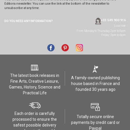
Editions newsletter. You can use the link at the bottom of the newsletter to
unsubscribe at any time.
+33 549 900 916
DO YOU NEED ANY
INFORMATION?
Local rate
From Monday to Thursday, 2pm to 5pm
Friday: 2pm to 4pm
The latest book releases in
A family-owned publishing
Fine Arts, Creative Leisure,
house based in France and
Games, History, Science and
founded 30 years ago
Practical Life
Each order is carefully
Totally secure online
processed to ensure the
payments by credit card or
safest possible delivery
Paypal