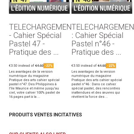
TELECHARGEMENT
TELECHARGEMEN
- Cahier Spécial
: Cahier Spécial
Pastel 47 -
Pastel n°46 -
Pratique des ...
Pratique des ...
€3.50
instead of
€4.50
-22%
€3.50
instead of
€4.50
-22%
Les avantages de la version
Les avantages de la version
numérique du magazine
numérique du magazine
Pratique des arts cahier spécial
Pratique des arts cahier spécial
pastel n°47 :Des Philippines à
pastel n°46 : Dans ce cahier
l'île Maurice et même jusqu'au
spécial pastel, des rencontres
ciel, votre cahier 100% pastel de
inattendues et des œuvres qui
16 pages part à la ...
révèlent la force des ...
PRODUITS VENTES INCITATIVES