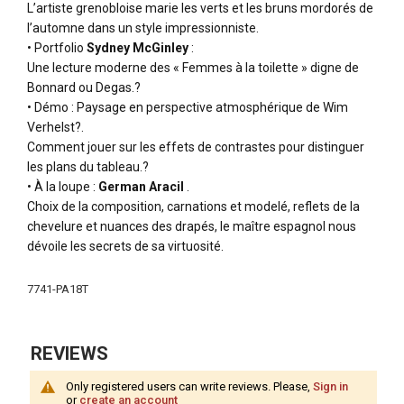
L’artiste grenobloise marie les verts et les bruns mordorés de
l’automne dans un style impressionniste.
• Portfolio
Sydney McGinley
:
Une lecture moderne des « Femmes à la toilette » digne de
Bonnard ou Degas.?
• Démo : Paysage en perspective atmosphérique de Wim
Verhelst?.
Comment jouer sur les effets de contrastes pour distinguer
les plans du tableau.?
• À la loupe :
German Aracil
.
Choix de la composition, carnations et modelé, reflets de la
chevelure et nuances des drapés, le maître espagnol nous
dévoile les secrets de sa virtuosité.
More
7741-PA18T
Information
REVIEWS
Only registered users can write reviews. Please,
Sign in
or
create an account