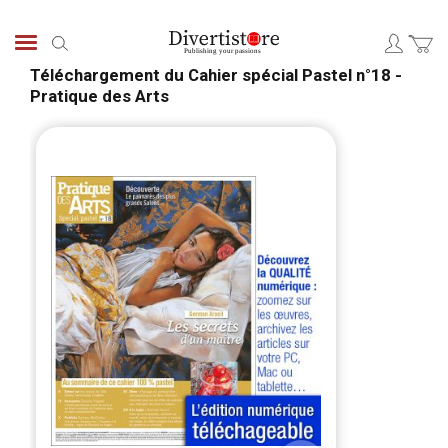
Skip
to
Search
Content
Téléchargement du Cahier spécial Pastel n°18 -
Pratique des Arts
Skip
Skip
to
to
the
the
end
begi
of
of
the
the
images
ima
gallery
galle