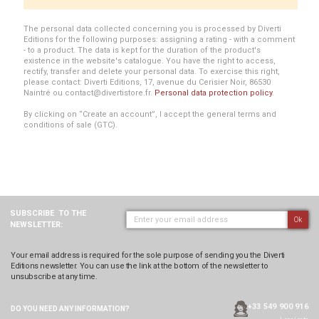
The personal data collected concerning you is processed by Diverti
Editions for the following purposes: assigning a rating - with a comment
- to a product. The data is kept for the duration of the product's
existence in the website's catalogue. You have the right to access,
rectify, transfer and delete your personal data. To exercise this right,
please contact: Diverti Editions, 17, avenue du Cerisier Noir, 86530
Naintré ou contact@divertistore.fr.
Personal data protection policy
.
By clicking on “Create an account”, I accept the general terms and
conditions of sale (GTC).
SUBSCRIBE
TO THE
Ok
NEWSLETTER:
Your email address is required for the sole purpose of sending you the Diverti
Editions newsletter. You can use the link at the bottom of the newsletter to
unsubscribe at any time.
+33 549 900 916
DO YOU NEED ANY
INFORMATION?