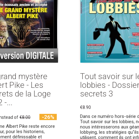
grand mystère
Tout savoir sur l
rt Pike - Les
lobbies - Dossie
rets de la Loge
secrets 3
 -...
€8.90
Dans ce numéro hors-série 
-26%
instead of
€8.00
Tout savoir sur les lobbies, 
me Albert Pike reste encore
nous intéresserons aux géan
ur, pour les historiens,
lobbying, les stratégies qu"ils
lement définissable et
utilisent, comment ils ont infi