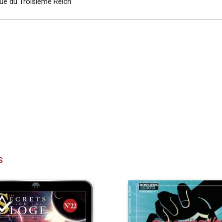
oque du Troisième Reich
S