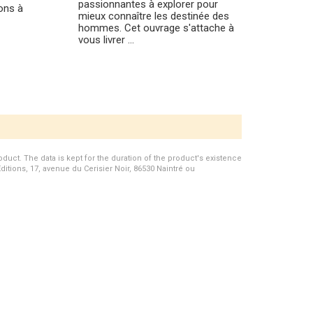
passionnantes à explorer pour
ions à
mieux connaître les destinée des
hommes. Cet ouvrage s'attache à
vous livrer ...
duct. The data is kept for the duration of the product's existence
Editions, 17, avenue du Cerisier Noir, 86530 Naintré ou