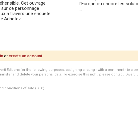
hensible. Cet ouvrage
l'Europe ou encore les solut
t sur ce personnage
...
eux à travers une enquête
ée.Achetez ...
in
or
create an account
i Editions for the following purposes: assigning a rating - with a comment - to a pro
transfer and delete your personal data. To exercise this right, please contact: Diverti 
nd conditions of sale (GTC).