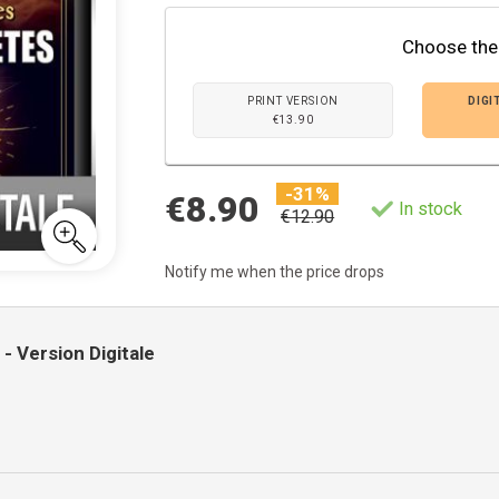
Choose the
PRINT VERSION
DIGI
€13.90
-31%
€8.90
In stock
€12.90
Notify me when the price drops
- Version Digitale