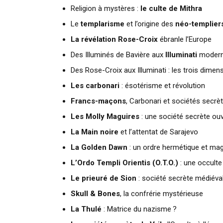
Religion à mystères :
le culte de Mithra
Le
templarisme
et l’origine des
néo-templier
La révélation Rose-Croix
ébranle l’Europe
Des Illuminés de Bavière aux
Illuminati
moder
Des Rose-Croix aux Illuminati : les trois dimen
Les carbonari
: ésotérisme et révolution
Francs-maçons
, Carbonari et sociétés secrè
Les Molly Maguires
: une société secrète ouv
La Main noire
et l’attentat de Sarajevo
La Golden Dawn
: un ordre hermétique et ma
L’Ordo Templi Orientis (O.T.O.)
: une occulte
Le prieuré de Sion
: société secrète médiéva
Skull & Bones
, la confrérie mystérieuse
La Thulé
: Matrice du nazisme ?