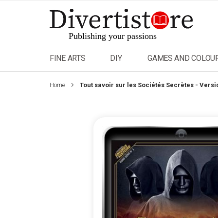
Skip
to
Content
FINE ARTS
DIY
GAMES AND COLOU
Home
Tout savoir sur les Sociétés Secrètes - Versi
Skip
to
the
end
of
the
images
gallery