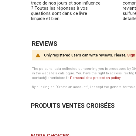
trace de nos jours et son influence
compré
? Toutes les réponses à vos
revien
questions sont dans ce livre
sulfur
limpide et bien ...
détaill
REVIEWS
Only registered users can write reviews. Please,
Sign 
The personal data collected concerning you is processed by Divert
in the website's catalogue. You have the right to access, rectify, 
contact@divertistore.fr.
Personal data protection policy
.
By clicking on “Create an account”, I accept the general terms a
PRODUITS VENTES CROISÉES
MORE CHOICES: