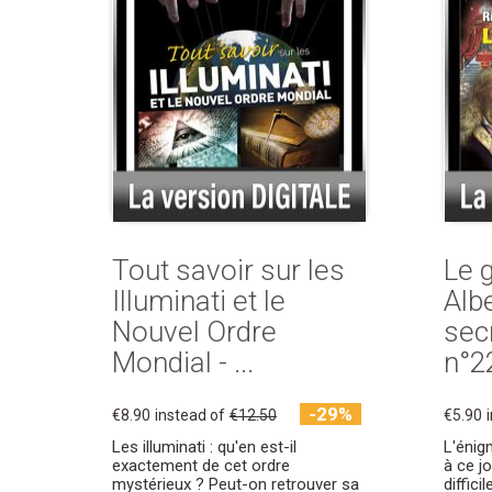
Tout savoir sur les
Le 
Illuminati et le
Albe
Nouvel Ordre
sec
Mondial - ...
n°22
-29%
€8.90
instead of
€12.50
€5.90
Les illuminati : qu'en est-il
L'énig
exactement de cet ordre
à ce jo
mystérieux ? Peut-on retrouver sa
diffici