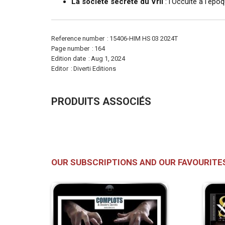
La société secrète du Vril
: l'Occulte à l'ép
More
Reference number
15406-HIM HS 03 2024T
Information
Page number
164
Edition date
Aug 1, 2024
Editor
Diverti Editions
PRODUITS ASSOCIÉS
OUR SUBSCRIPTIONS AND OUR FAVOURITE