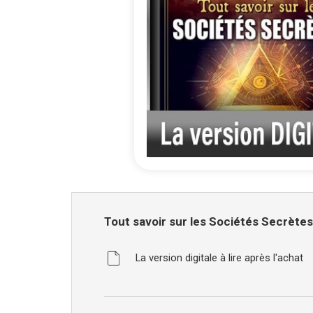
Skip
to
Tout
the
Tout savoir sur les Sociétés Secrètes 
savoir
beginning
sur
of
les
the
La version digitale à lire après l'achat
images
Sociétés
gallery
Secrètes
-