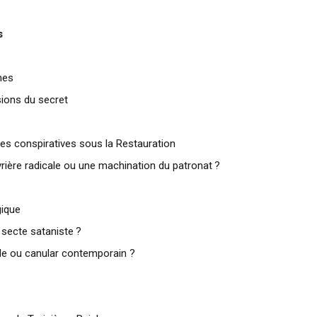
s
nes
sions du secret
tes conspiratives sous la Restauration
rière radicale ou une machination du patronat ?
gique
 secte sataniste ?
le ou canular contemporain ?