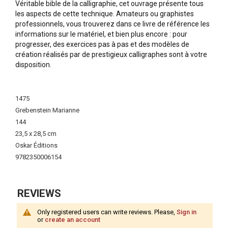
Véritable bible de la calligraphie, cet ouvrage présente tous
les aspects de cette technique. Amateurs ou graphistes
professionnels, vous trouverez dans ce livre de référence les
informations sur le matériel, et bien plus encore : pour
progresser, des exercices pas à pas et des modèles de
création réalisés par de prestigieux calligraphes sont à votre
disposition.
More
Information
1475
Grebenstein Marianne
144
23,5 x 28,5 cm
Oskar Éditions
9782350006154
REVIEWS
Only registered users can write reviews. Please,
Sign in
or
create an account