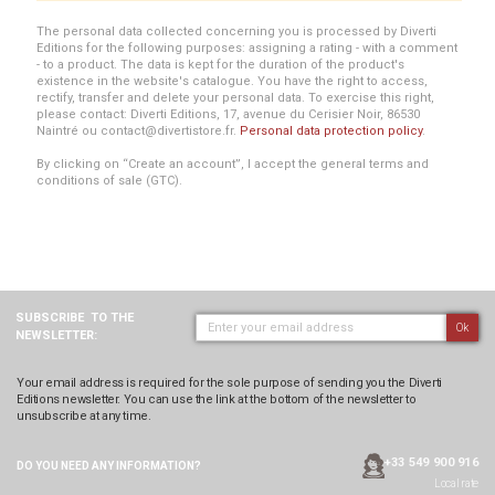
The personal data collected concerning you is processed by Diverti
Editions for the following purposes: assigning a rating - with a comment
- to a product. The data is kept for the duration of the product's
existence in the website's catalogue. You have the right to access,
rectify, transfer and delete your personal data. To exercise this right,
please contact: Diverti Editions, 17, avenue du Cerisier Noir, 86530
Naintré ou contact@divertistore.fr.
Personal data protection policy
.
By clicking on “Create an account”, I accept the general terms and
conditions of sale (GTC).
SUBSCRIBE
TO THE
Ok
NEWSLETTER:
Your email address is required for the sole purpose of sending you the Diverti
Editions newsletter. You can use the link at the bottom of the newsletter to
unsubscribe at any time.
+33 549 900 916
DO YOU NEED ANY
INFORMATION?
Local rate