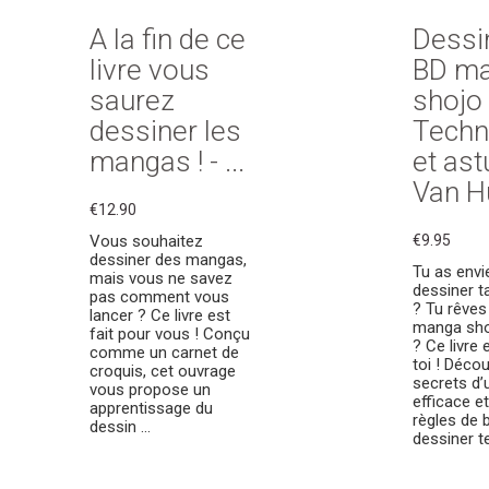
A la fin de ce
Dessi
livre vous
BD m
saurez
shojo 
dessiner les
Techn
mangas ! - ...
et ast
Van Hu
€12.90
Vous souhaitez
€9.95
dessiner des mangas,
Tu as envi
mais vous ne savez
dessiner t
pas comment vous
? Tu rêves
lancer ? Ce livre est
manga sho
fait pour vous ! Conçu
? Ce livre 
comme un carnet de
toi ! Décou
croquis, cet ouvrage
secrets d’
vous propose un
efficace e
apprentissage du
règles de 
dessin ...
dessiner te