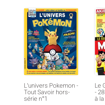
L'univers Pokemon -
Le 
Tout Savoir hors-
- 2
série n°1
à la