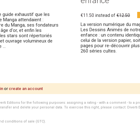
enfance
le guide exhaustif que les
€11.50
instead of
€12.50
e Manga attendaient :
La version numérique du ma
oire du Manga, ses fondateurs
Les Dessins Animés de notr
âge d'or, et enfin les
enfance : un contenu identiq
les stars sont répertoriés
celui de la version papier, soi
et ouvrage volumineux de
pages pour re-découvrir plus
 ...
260 séries cultes.
in
or
create an account
i Editions for the following purposes: assigning a rating - with a comment - to a pro
transfer and delete your personal data. To exercise this right, please contact: Diverti 
nd conditions of sale (GTC).