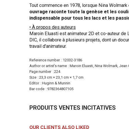
Tout commence en 1978, lorsque Nina Wolmark et
ouvrage raconte toute la genèse et les coulis
indispensable pour tous les lacs et les passi
• À propos des auteurs
Maroin Eluasti est animateur 2D et co-auteur de Les
DIC, il collabore à plusieurs projets, dont un do
travail d'animateur.
More
Reference number
12032-3186
Information
Author or artist's name
Maroin Eluasti, Nina Wolmark, Jean 
Page number
224
Size
23,3 cm × 23,1 cm × 1,7 cm
Editor
Huginn & Munnin
Bar code
9782364807105
PRODUITS VENTES INCITATIVES
OUR CLIENTS ALSO LIKED