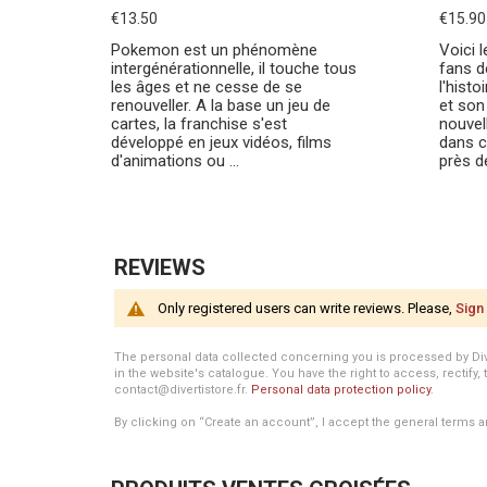
€13.50
€15.90
Pokemon est un phénomène
Voici 
intergénérationnelle, il touche tous
fans d
les âges et ne cesse de se
l'hist
renouveller. A la base un jeu de
et son 
cartes, la franchise s'est
nouvel
développé en jeux vidéos, films
dans c
d'animations ou ...
près de
REVIEWS
Only registered users can write reviews. Please,
Sign 
The personal data collected concerning you is processed by Divert
in the website's catalogue. You have the right to access, rectify, 
contact@divertistore.fr.
Personal data protection policy
.
By clicking on “Create an account”, I accept the general terms a