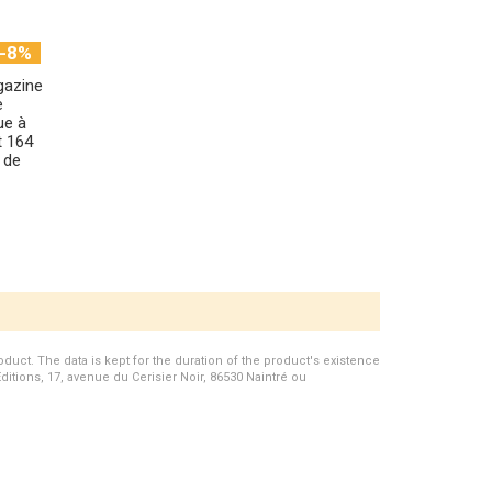
-8%
gazine
e
ue à
t 164
 de
duct. The data is kept for the duration of the product's existence
Editions, 17, avenue du Cerisier Noir, 86530 Naintré ou