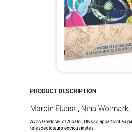
Skip
to
the
PRODUCT DESCRIPTION
beginning
of
Maroin Eluasti, Nina Wolmark,
the
images
gallery
Avec Goldorak et Albator, Ulysse appartient au p
téléspectateurs enthousiastes.