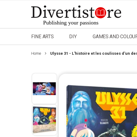
Skip
to
Content
FINE ARTS
DIY
GAMES AND COLOU
Home
Ulysse 31 - L'histoire et les coulisses d'un 
Skip
to
the
end
of
the
images
gallery