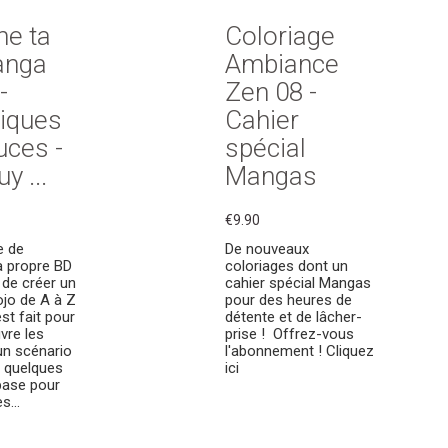
ne ta
Coloriage
anga
Ambiance
-
Zen 08 -
iques
Cahier
uces -
spécial
y ...
Mangas
€9.90
e de
De nouveaux
a propre BD
coloriages dont un
 de créer un
cahier spécial Mangas
jo de A à Z
pour des heures de
est fait pour
détente et de lâcher-
vre les
prise ! Offrez-vous
un scénario
l'abonnement ! Cliquez
t quelques
ici
base pour
s...