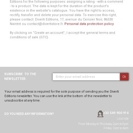
Editions for the following purposes: assigning a rating - with a comment
- to a product. The data is kept for the duration of the product's
existence in the website's catalogue. You have the right to access,
rectify, transfer and delete your personal data. To exercise this right,
please contact: Diverti Editions, 17, avenue du Cerisier Noir, 86530
Naintré ou contact@divertistore.fr.
Personal data protection policy
.
By clicking on “Create an account”, I accept the general terms and
conditions of sale (GTC).
SUBSCRIBE
TO THE
Ok
NEWSLETTER:
Your email address is required for the sole purpose of sending you the Diverti
Editions newsletter. You can use the link at the bottom of the newsletter to
unsubscribe at any time.
+33 549 900 916
DO YOU NEED ANY
INFORMATION?
Local rate
From Monday to Thursday, 2pm to 5pm
Friday: 2pm to 4pm