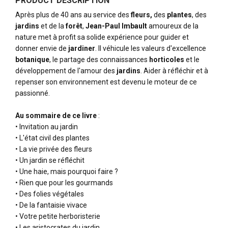
PRODUCT DESCRIPTION
Après plus de 40 ans au service des
fleurs,
des
plantes
, des
jardins
et de la
forêt
,
Jean-Paul Imbault
amoureux de la
nature met à profit sa solide expérience pour guider et
donner envie de
jardiner
. Il véhicule les valeurs d'excellence
botanique
, le partage des connaissances
horticoles
et le
développement de l'amour des
jardins
. Aider à réfléchir et à
repenser son environnement est devenu le moteur de ce
passionné.
Au sommaire de ce livre
:
• Invitation au jardin
• L'état civil des plantes
• La vie privée des fleurs
• Un jardin se réfléchit
• Une haie, mais pourquoi faire ?
• Rien que pour les gourmands
• Des folies végétales
• De la fantaisie vivace
• Votre petite herboristerie
• Les aristocrates du jardin