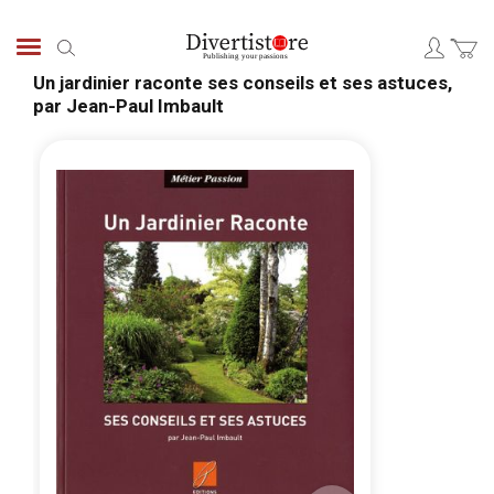
Skip
to
Search
Content
Un jardinier raconte ses conseils et ses astuces,
par Jean-Paul Imbault
Skip
Skip
to
to
the
the
end
begi
of
of
the
the
images
ima
gallery
galle