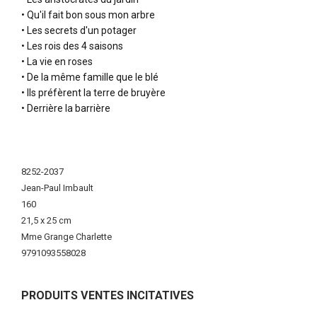
• Qu'il fait bon sous mon arbre
• Les secrets d'un potager
• Les rois des 4 saisons
• La vie en roses
• De la même famille que le blé
• Ils préfèrent la terre de bruyère
• Derrière la barrière
More
Information
8252-2037
Jean-Paul Imbault
160
21,5 x 25 cm
Mme Grange Charlette
9791093558028
PRODUITS VENTES INCITATIVES