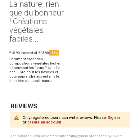
La nature, rien
que du bonheur
! Créations
végétales
faciles...
€15.90
instead of
€23.90
-33%
Comment créer des
compositions végétales tout en
découvrant les fleurs ? Un très
beau livre pour les novices et
pour apprendre aux enfants le
bien-être du travail manuel
REVIEWS
Only registered users can write reviews. Please,
Sign in
or
create an account
The personal data collected concerning you is processed by Diverti