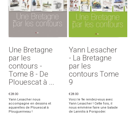
Une Bretagne
Yann Lesacher
par les
- La Bretagne
contours -
par les
Tome 8 - De
contours Tome
Plouescat à ...
9
€28.00
€28.00
Yann Lesacher nous
Voici le 9e rendez-vous avec
accompagne en dessins et
Yann Lesacher ! Cette fois, il
aquarelles de Plouescat à
nous emmène faire une balade
Plouguerneau !
de Lannilis à Porspoder.