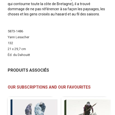
qui contourne toute la côte de Bretagne), il a trouvé
dommage de ne pas référencer à sa façon les paysages, les
choses et les gens croisés au hasard et au fil des saisons.
More
Information
5873-1486
Yann Lesacher
132
21 x 29,7 cm
Éd. du Dahouët
PRODUITS ASSOCIÉS
OUR SUBSCRIPTIONS AND OUR FAVOURITES