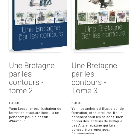
Une Bretagne
Une Bretagne
par les
par les
contours -
contours -
tome 2
Tome 3
€30.00
€28.00
Yann Lesacher est illustrateur de
Yann Lesacher est illustrateur de
formation et aquarelliste. Il a un
formation, et aquarelliste. Il a un
penchant pour le dessin
penchant pour les balades. Bien
d'humour...
connu des lecteurs de Pratique
des Arts, magazine qui lui a
consacré un reportage…
Réimpression ...