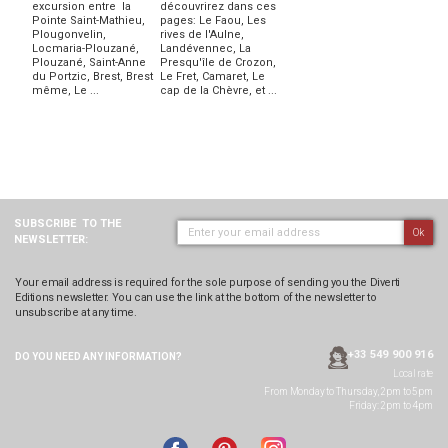
excursion entre la
découvrirez dans ces
Pointe Saint-Mathieu,
pages: Le Faou, Les
Plougonvelin,
rives de l'Aulne,
Locmaria-Plouzané,
Landévennec, La
Plouzané, Saint-Anne
Presqu'île de Crozon,
du Portzic, Brest, Brest
Le Fret, Camaret, Le
même, Le ...
cap de la Chèvre, et ...
SUBSCRIBE
TO THE
Ok
NEWSLETTER:
Your email address is required for the sole purpose of sending you the Diverti
Editions newsletter. You can use the link at the bottom of the newsletter to
unsubscribe at any time.
+33 549 900 916
DO YOU NEED ANY
INFORMATION?
Local rate
From Monday to Thursday, 2pm to 5pm
Friday: 2pm to 4pm