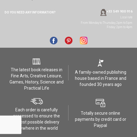
+33 549 900 916
DO YOU NEED ANY
INFORMATION?
Local rate
From Monday to Thursday, 2pm to 5pm
Friday: 2pm to 4pm
The latest book releases in
A family-owned publishing
Fine Arts, Creative Leisure,
house based in France and
Games, History, Science and
founded 30 years ago
Practical Life
Each order is carefully
Totally secure online
processed to ensure the
payments by credit card or
safest possible delivery
Paypal
anywhere in the world