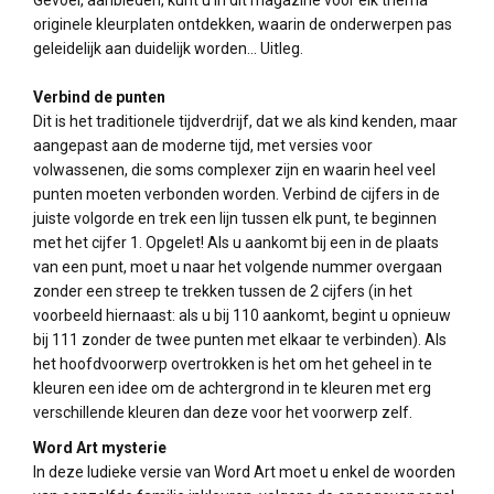
Gevoel, aanbieden, kunt u in dit magazine voor elk thema
originele kleurplaten ontdekken, waarin de onderwerpen pas
geleidelijk aan duidelijk worden... Uitleg.
Verbind de punten
Dit is het traditionele tijdverdrijf, dat we als kind kenden, maar
aangepast aan de moderne tijd, met versies voor
volwassenen, die soms complexer zijn en waarin heel veel
punten moeten verbonden worden. Verbind de cijfers in de
juiste volgorde en trek een lijn tussen elk punt, te beginnen
met het cijfer 1. Opgelet! Als u aankomt bij een in de plaats
van een punt, moet u naar het volgende nummer overgaan
zonder een streep te trekken tussen de 2 cijfers (in het
voorbeeld hiernaast: als u bij 110 aankomt, begint u opnieuw
bij 111 zonder de twee punten met elkaar te verbinden). Als
het hoofdvoorwerp overtrokken is het om het geheel in te
kleuren een idee om de achtergrond in te kleuren met erg
verschillende kleuren dan deze voor het voorwerp zelf.
Word Art mysterie
In deze ludieke versie van Word Art moet u enkel de woorden