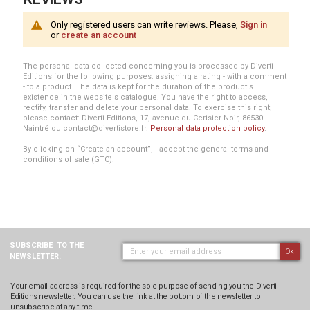
Only registered users can write reviews. Please,
Sign in
or
create an account
The personal data collected concerning you is processed by Diverti
Editions for the following purposes: assigning a rating - with a comment
- to a product. The data is kept for the duration of the product's
existence in the website's catalogue. You have the right to access,
rectify, transfer and delete your personal data. To exercise this right,
please contact: Diverti Editions, 17, avenue du Cerisier Noir, 86530
Naintré ou contact@divertistore.fr.
Personal data protection policy
.
By clicking on “Create an account”, I accept the general terms and
conditions of sale (GTC).
SUBSCRIBE
TO THE
Ok
NEWSLETTER:
Your email address is required for the sole purpose of sending you the Diverti
Editions newsletter. You can use the link at the bottom of the newsletter to
unsubscribe at any time.