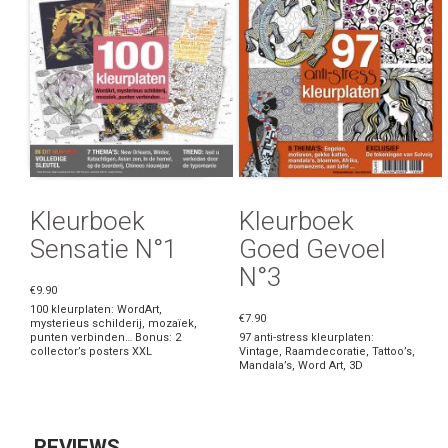
Kleurboek
Kleurboek
Sensatie N°1
Goed Gevoel
N°3
€9.90
100 kleurplaten: WordArt,
€7.90
mysterieus schilderij, mozaïek,
punten verbinden… Bonus: 2
97 anti-stress kleurplaten:
collector’s posters XXL
Vintage, Raamdecoratie, Tattoo’s,
Mandala’s, Word Art, 3D
REVIEWS