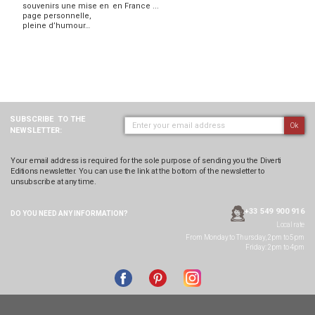
souvenirs une mise en
en France ...
page personnelle,
pleine d’humour…
SUBSCRIBE
TO THE
Ok
NEWSLETTER:
Your email address is required for the sole purpose of sending you the Diverti
Editions newsletter. You can use the link at the bottom of the newsletter to
unsubscribe at any time.
+33 549 900 916
DO YOU NEED ANY
INFORMATION?
Local rate
From Monday to Thursday, 2pm to 5pm
Friday: 2pm to 4pm