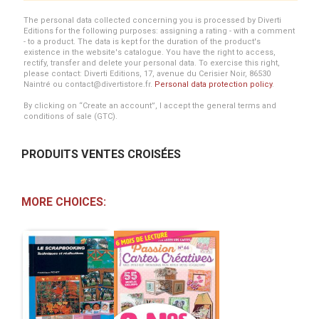
The personal data collected concerning you is processed by Diverti
Editions for the following purposes: assigning a rating - with a comment
- to a product. The data is kept for the duration of the product's
existence in the website's catalogue. You have the right to access,
rectify, transfer and delete your personal data. To exercise this right,
please contact: Diverti Editions, 17, avenue du Cerisier Noir, 86530
Naintré ou contact@divertistore.fr.
Personal data protection policy
.
By clicking on “Create an account”, I accept the general terms and
conditions of sale (GTC).
PRODUITS VENTES CROISÉES
MORE CHOICES: