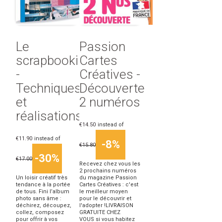
Le
Passion
scrapbooking
Cartes
-
Créatives -
Techniques
Découverte
et
2 numéros
réalisations
€14.50
instead of
€11.90
instead of
-8%
€15.80
-30%
€17.00
Recevez chez vous les
2 prochains numéros
Un loisir créatif très
du magazine Passion
tendance à la portée
Cartes Créatives : c'est
de tous. Fini l’album
le meilleur moyen
photo sans âme :
pour le découvrir et
déchirez, découpez,
l'adopter !LIVRAISON
collez, composez
GRATUITE CHEZ
pour offrir à vos
VOUS si vous habitez