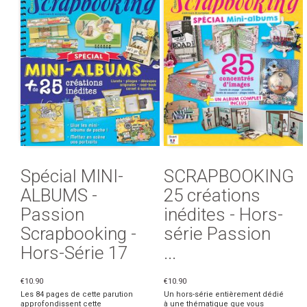
Spécial MINI-
SCRAPBOOKING
ALBUMS -
25 créations
Passion
inédites - Hors-
Scrapbooking -
série Passion
Hors-Série 17
...
€10.90
€10.90
Les 84 pages de cette parution
Un hors-série entièrement dédié
approfondissent cette
à une thématique que vous