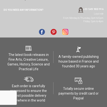
+33 549 900 916
DO YOU NEED ANY
INFORMATION?
Local rate
From Monday to Thursday, 2pm to 5pm
Friday: 2pm to 4pm
The latest book releases in
A family-owned publishing
Fine Arts, Creative Leisure,
house based in France and
Games, History, Science and
founded 30 years ago
Practical Life
Each order is carefully
Totally secure online
processed to ensure the
payments by credit card or
safest possible delivery
Paypal
anywhere in the world