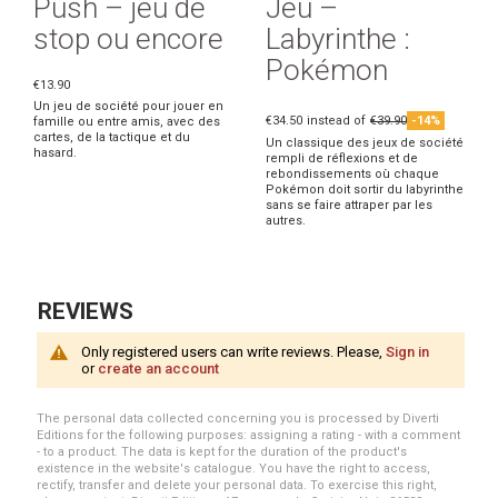
Push – jeu de
Jeu –
stop ou encore
Labyrinthe :
Pokémon
€13.90
Un jeu de société pour jouer en
€34.50
instead of
€39.90
-14%
famille ou entre amis, avec des
cartes, de la tactique et du
Un classique des jeux de société
hasard.
rempli de réflexions et de
rebondissements où chaque
Pokémon doit sortir du labyrinthe
sans se faire attraper par les
autres.
REVIEWS
Only registered users can write reviews. Please,
Sign in
or
create an account
The personal data collected concerning you is processed by Diverti
Editions for the following purposes: assigning a rating - with a comment
- to a product. The data is kept for the duration of the product's
existence in the website's catalogue. You have the right to access,
rectify, transfer and delete your personal data. To exercise this right,