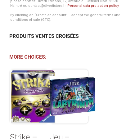
please contact: Diverti Editions, 17, avenue du Cerisier Noir, 86530
Naintré ou contact@divertistore.fr.
Personal data protection policy
.
By clicking on “Create an account”, I accept the general terms and
conditions of sale (GTC).
PRODUITS VENTES CROISÉES
MORE CHOICES:
Strike –
Jeu –