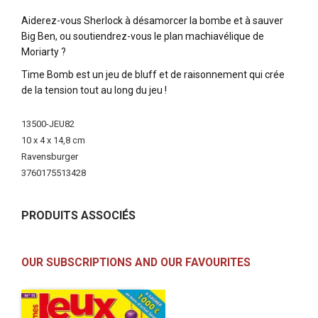
Aiderez-vous Sherlock à désamorcer la bombe et à sauver
Big Ben, ou soutiendrez-vous le plan machiavélique de
Moriarty ?
Time Bomb est un jeu de bluff et de raisonnement qui crée
de la tension tout au long du jeu !
More
13500-JEU82
Information
10 x 4 x 14,8 cm
Ravensburger
3760175513428
PRODUITS ASSOCIÉS
OUR SUBSCRIPTIONS AND OUR FAVOURITES