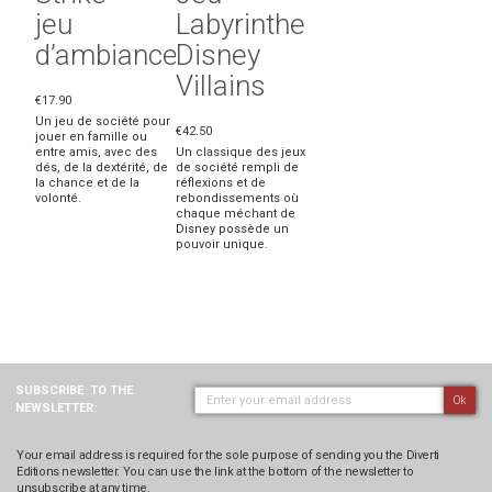
jeu
Labyrinthe
d’ambiance
Disney
Villains
€17.90
Un jeu de société pour
€42.50
jouer en famille ou
entre amis, avec des
Un classique des jeux
dés, de la dextérité, de
de société rempli de
la chance et de la
réflexions et de
volonté.
rebondissements où
chaque méchant de
Disney possède un
pouvoir unique.
SUBSCRIBE
TO THE
Ok
NEWSLETTER:
Your email address is required for the sole purpose of sending you the Diverti
Editions newsletter. You can use the link at the bottom of the newsletter to
unsubscribe at any time.