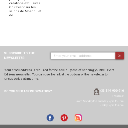
créations exclusives.
On revient sur les
salons de Moscou et
de ...
SUBSCRIBE
TO THE
Ok
NEWSLETTER:
Your email address is required for the sole purpose of sending you the Diverti
Editions newsletter. You can use the link at the bottom of the newsletter to
unsubscribe at any time.
+33 549 900 916
DO YOU NEED ANY
INFORMATION?
Local rate
From Monday to Thursday, 2pm to 5pm
Friday: 2pm to 4pm