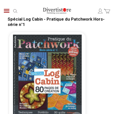
Skip
to
Search
Content
Spécial Log Cabin - Pratique du Patchwork Hors-
série n°1
Skip
Skip
to
to
the
the
end
begi
of
of
the
the
images
ima
gallery
galle