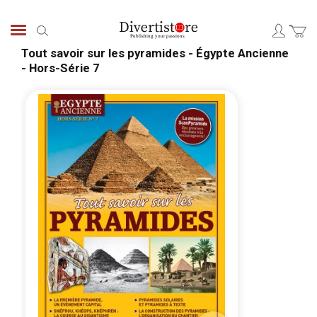
Skip
to
Search
Content
Tout savoir sur les pyramides - Égypte Ancienne
- Hors-Série 7
Skip
Skip
to
to
the
the
end
begi
of
of
the
the
images
ima
gallery
galle