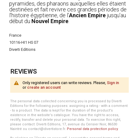
pyramides, des pharaons auxquelles elles étaient
destinées et fait revivre ces grandes périodes de
l’histoire égyptienne, de l’
Ancien Empire
jusqu’au
début du
Nouvel Empire
.
More
France
Information
10116-HI1 HS 07
Diverti Editions
REVIEWS
Only registered users can write reviews. Please,
Sign in
or
create an account
The personal data collected concerning you is processed by Diverti
Editions for the following purposes: assigning a rating - with a comment
- to a product. The data is kept for the duration of the product's
existence in the website's catalogue. You have the right to access,
rectify, transfer and delete your personal data. To exercise this right,
please contact: Diverti Editions, 17, avenue du Cerisier Noir, 86530
Naintré ou contact@divertistore.fr.
Personal data protection policy
.