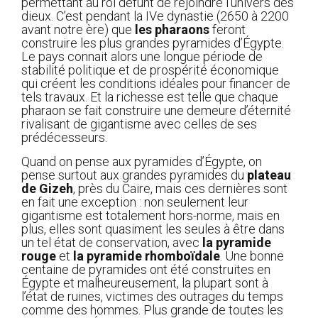
permettant au roi défunt de rejoindre l’univers des
dieux. C’est pendant la IVe dynastie (2650 à 2200
avant notre ère) que
les pharaons
feront
construire les plus grandes pyramides d’Égypte.
Le pays connait alors une longue période de
stabilité politique et de prospérité économique
qui créent les conditions idéales pour financer de
tels travaux. Et la richesse est telle que chaque
pharaon se fait construire une demeure d’éternité
rivalisant de gigantisme avec celles de ses
prédécesseurs.
Quand on pense aux pyramides d’Égypte, on
pense surtout aux grandes pyramides du
plateau
de Gizeh
, près du Caire, mais ces dernières sont
en fait une exception : non seulement leur
gigantisme est totalement hors-norme, mais en
plus, elles sont quasiment les seules à être dans
un tel état de conservation, avec
la pyramide
rouge
et
la pyramide rhomboïdale
. Une bonne
centaine de pyramides ont été construites en
Égypte et malheureusement, la plupart sont à
l’état de ruines, victimes des outrages du temps
comme des hommes. Plus grande de toutes les