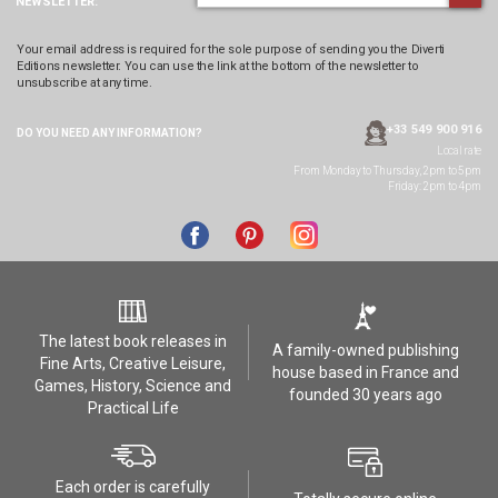
NEWSLETTER:
Your email address is required for the sole purpose of sending you the Diverti
Editions newsletter. You can use the link at the bottom of the newsletter to
unsubscribe at any time.
+33 549 900 916
DO YOU NEED ANY
INFORMATION?
Local rate
From Monday to Thursday, 2pm to 5pm
Friday: 2pm to 4pm
The latest book releases in
A family-owned publishing
Fine Arts, Creative Leisure,
house based in France and
Games, History, Science and
founded 30 years ago
Practical Life
Each order is carefully