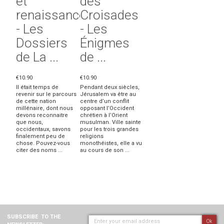
et
des
renaissances
Croisades
- Les
- Les
Dossiers
Énigmes
de La ...
de ...
€10.90
€10.90
Il était temps de
Pendant deux siècles,
revenir sur le parcours
Jérusalem va être au
de cette nation
centre d’un conflit
millénaire, dont nous
opposant l’Occident
devons reconnaitre
chrétien à l’Orient
que nous,
musulman. Ville sainte
occidentaux, savons
pour les trois grandes
finalement peu de
religions
chose. Pouvez-vous
monothéistes, elle a vu
citer des noms ...
au cours de son ...
SUBSCRIBE
TO THE
Ok