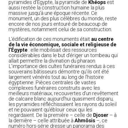
pyramides d’Égypte, la pyramide de
Khéops
est
aussi restée la construction humaine la plus
massive jusqu’à une époque récente. Ce
monument, un des plus célèbres du monde, reste
encore de nos jours entouré de beaucoup de
mystères, notamment celui de sa construction.
L’édification de ces monuments était
au centre
de la vie économique, sociale et religieuse de
l’Égypte
: elle mobilisait des ressources
considérables dans le but d’ériger un tombeau qui
allait permettre la divination du pharaon.
L’importance des cultes funéraires rendus à ces
souverains bâtisseurs démontre qu’ils ont été
largement vénérés tout au long de l’histoire
égyptienne. Pièces centrales de vastes
complexes funéraires construits avec les
meilleurs matériaux, recouvertes d’un revêtement
de calcaire blanc aujourd’hui quasiment disparu,
les pyramides réfléchissaient les rayons du soleil
et ne pouvaient qu’éblouir ceux qui les
regardaient. De la première – celle de
Djoser
– à
la dernière – celle attribuée à
Ahmôsis
–, ce
numéro hors-série dresse un panorama des