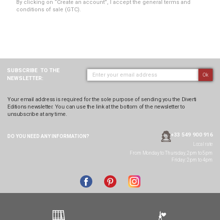
By clicking on “Create an account”, I accept the general terms and
conditions of sale (GTC).
SUBSCRIBE
TO THE
Ok
NEWSLETTER:
Your email address is required for the sole purpose of sending you the Diverti
Editions newsletter. You can use the link at the bottom of the newsletter to
unsubscribe at any time.
+33 549 900 916
DO YOU NEED ANY
INFORMATION?
Local rate
From Monday to Thursday, 2pm to 5pm
Friday: 2pm to 4pm