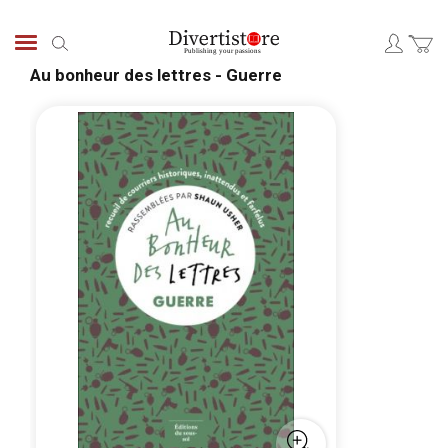
Skip
to
Search
Content
Au bonheur des lettres - Guerre
Skip
Skip
to
to
the
the
end
begi
of
of
the
the
images
ima
gallery
galle