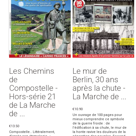
Les Chemins
Le mur de
de
Berlin, 30 ans
Compostelle -
après la chute -
Hors-série 21
La Marche de ...
de La Marche
€10.90
de ...
Un ouvrage de 100 pages pour
mieux comprendre ce symbole
de la guerre froide : de
€13.50
l'édification à sa chute, le mur de
Compostelle… Littéralement,
la honte ravive les douleurs de la