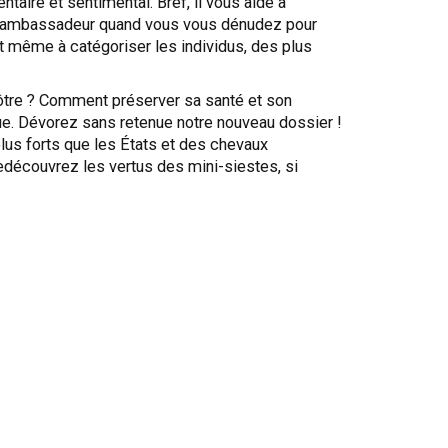
taire et sentimental. Bref, il vous aide à
able ambassadeur quand vous vous dénudez pour
it même à catégoriser les individus, des plus
vôtre ? Comment préserver sa santé et son
ique. Dévorez sans retenue notre nouveau dossier !
plus forts que les États et des chevaux
redécouvrez les vertus des mini-siestes, si