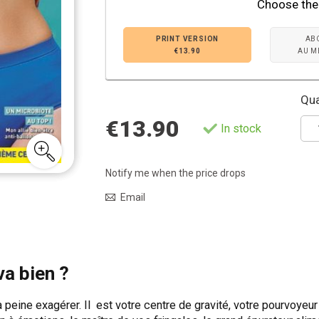
Choose the
PRINT VERSION
AB
€13.90
AU M
Qua
€13.90
In stock
Notify me when the price drops
Email
va bien ?
à peine exagérer. Il est votre centre de gravité, votre pourvoyeur 