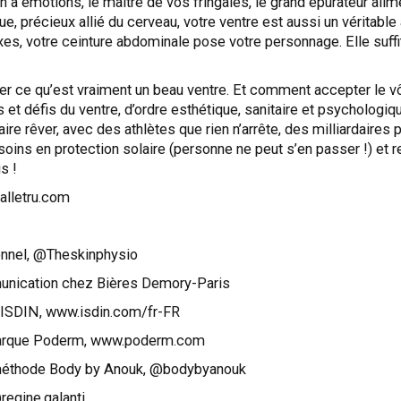
 à émotions, le maître de vos fringales, le grand épurateur alimen
que, précieux allié du cerveau, votre ventre est aussi un vérit
lexes, votre ceinture abdominale pose votre personnage. Elle suff
nder ce qu’est vraiment un beau ventre. Et comment accepter le 
tus et défis du ventre, d’ordre esthétique, sanitaire et psycholog
re rêver, avec des athlètes que rien n’arrête, des milliardaires 
oins en protection solaire (personne ne peut s’en passer !) et 
s !
alletru.com
onnel, @Theskinphysio
unication chez Bières Demory-Paris
d’ISDIN, www.isdin.com/fr-FR
 marque Poderm, www.poderm.com
a méthode Body by Anouk, @bodybyanouk
egine.galanti