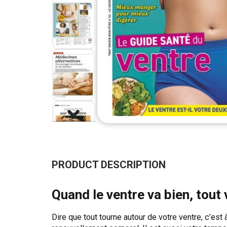
Skip
to
the
PRODUCT DESCRIPTION
beginning
of
the
Quand le ventre va bien, tout 
images
gallery
Dire que tout tourne autour de votre ventre, c’est 