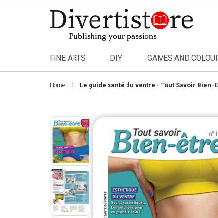
Skip
to
Content
FINE ARTS
DIY
GAMES AND COLOU
Home
Le guide santé du ventre - Tout Savoir Bien-E
Skip
to
the
end
of
the
images
gallery