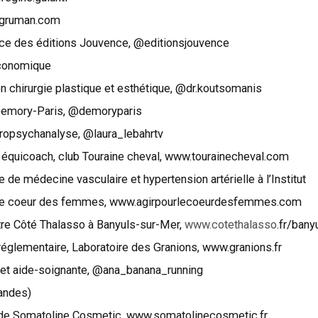
degruman.com
rice des éditions Jouvence, @editionsjouvence
économique
n chirurgie plastique et esthétique, @dr.koutsomanis
Demory-Paris, @demoryparis
ropsychanalyse, @laura_lebahrtv
t équicoach, club Touraine cheval, www.tourainecheval.com
de médecine vasculaire et hypertension artérielle à l’Institut
ur le coeur des femmes, www.agirpourlecoeurdesfemmes.com
tre Côté Thalasso à Banyuls-sur-Mer,
www.cotethalasso
.fr/bany
réglementaire, Laboratoire des Granions, www.granions.fr
 et aide-soignante, @ana_banana_running
andes)
 de Somatoline Cosmetic, www.somatolinecosmetic.fr