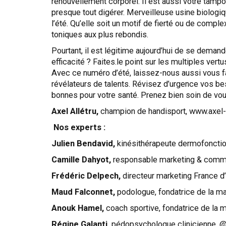
renouvellement corporel. Il est aussi votre tampon
presque tout digérer. Merveilleuse usine biologi
l’été. Qu’elle soit un motif de fierté ou de comp
toniques aux plus rebondis.
Pourtant, il est légitime aujourd’hui de se dema
efficacité ? Faites.le point sur les multiples ver
Avec ce numéro d’été, laissez-nous aussi vous fai
révélateurs de talents. Révisez d’urgence vos bes
bonnes pour votre santé. Prenez bien soin de vou
Axel Allétru,
champion de handisport, www.axel-
Nos experts :
Julien Bendavid,
kinésithérapeute dermofoncti
Camille Dahyot,
responsable marketing & comm
Frédéric Delpech,
directeur marketing France 
Maud Falconnet,
podologue, fondatrice de la
Anouk Hamel,
coach sportive, fondatrice de l
Régine Galanti,
pédopsychologue clinicienne, @r