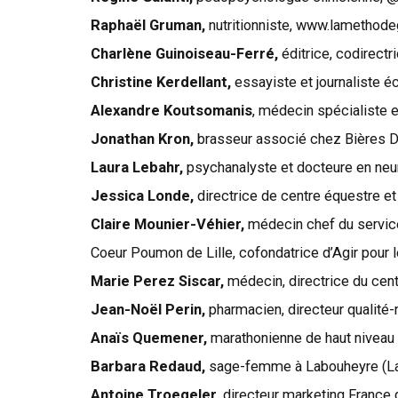
Raphaël Gruman,
nutritionniste, www.lametho
Charlène Guinoiseau-Ferré,
éditrice, codirect
Christine Kerdellant,
essayiste et journaliste 
Alexandre Koutsomanis
, médecin spécialiste e
Jonathan Kron,
brasseur associé chez Bières 
Laura Lebahr,
psychanalyste et docteure en neu
Jessica Londe,
directrice de centre équestre e
Claire Mounier-Véhier,
médecin chef du service 
Coeur Poumon de Lille, cofondatrice d’Agir po
Marie Perez Siscar,
médecin, directrice du cen
Jean-Noël Perin,
pharmacien, directeur qualité-
Anaïs Quemener,
marathonienne de haut niveau
Barbara Redaud,
sage-femme à Labouheyre (L
Antoine Troegeler,
directeur marketing France