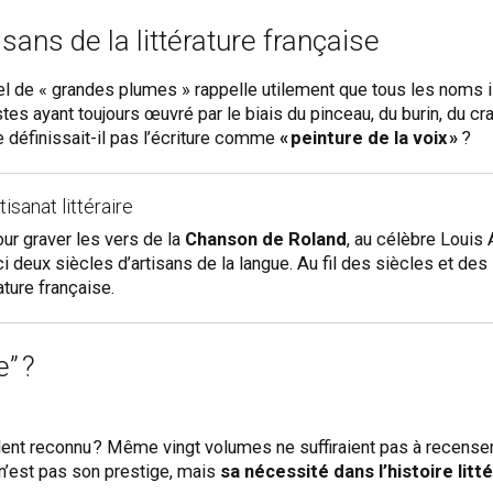
sans de la littérature française
el de « grandes plumes » rappelle utilement que tous les noms il
stes ayant toujours œuvré par le biais du pinceau, du burin, du cr
définissait-il pas l’écriture comme
« peinture de la voix »
?
tisanat littéraire
ur graver les vers de la
Chanson de Roland
, au célèbre Louis
ici deux siècles d’artisans de la langue. Au fil des siècles et 
ature française.
” ?
 talent reconnu ? Même vingt volumes ne suffiraient pas à recenser
 n’est pas son prestige, mais
sa nécessité dans l’histoire litt