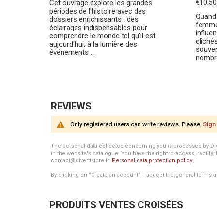
Cet ouvrage explore les grandes
€10.50
périodes de l'histoire avec des
Quand 
dossiers enrichissants : des
femmes
éclairages indispensables pour
influe
comprendre le monde tel qu'il est
cliché
aujourd'hui, à la lumière des
souven
événements ...
nombre
REVIEWS
Only registered users can write reviews. Please,
Sign 
The personal data collected concerning you is processed by Divert
in the website's catalogue. You have the right to access, rectify, 
contact@divertistore.fr.
Personal data protection policy
.
By clicking on “Create an account”, I accept the general terms a
PRODUITS VENTES CROISÉES