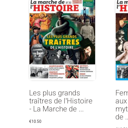
Les plus grands
Fem
traîtres de l'Histoire
aux
- La Marche de ...
myt
de ..
€10.50