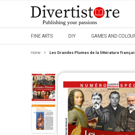
Skip
to
Content
FINE ARTS
DIY
GAMES AND COLOU
Home
Les Grandes Plumes de la littérature françai
Skip
to
the
end
of
the
images
gallery