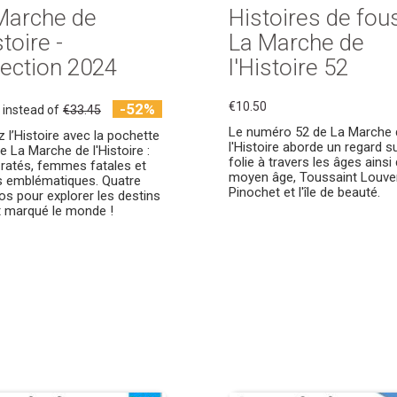
Marche de
Histoires de fous
stoire -
La Marche de
lection 2024
l'Histoire 52
€10.50
-52%
instead of
€33.45
Le numéro 52 de La Marche 
z l’Histoire avec la pochette
l'Histoire aborde un regard su
e La Marche de l'Histoire :
folie à travers les âges ainsi
 ratés, femmes fatales et
moyen âge, Toussaint Louver
es emblématiques. Quatre
Pinochet et l'île de beauté.
s pour explorer les destins
t marqué le monde !