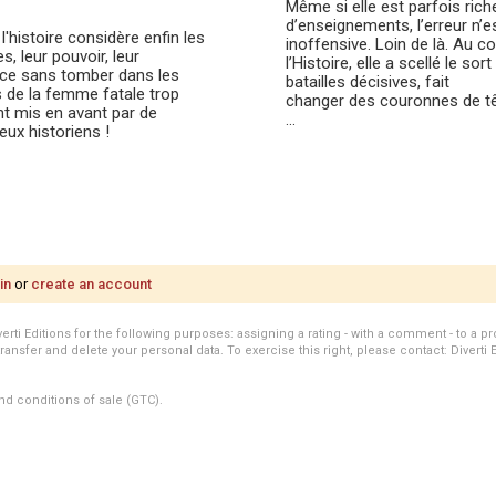
Même si elle est parfois rich
d’enseignements, l’erreur n’e
l'histoire considère enfin les
inoffensive. Loin de là. Au c
, leur pouvoir, leur
l’Histoire, elle a scellé le sort
nce sans tomber dans les
batailles décisives, fait
s de la femme fatale trop
changer des couronnes de tê
t mis en avant par de
...
ux historiens !
in
or
create an account
i Editions for the following purposes: assigning a rating - with a comment - to a pro
transfer and delete your personal data. To exercise this right, please contact: Diverti 
nd conditions of sale (GTC).