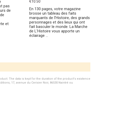
e
€10.50
st pas
En 130 pages, votre magazine
ours de
brosse un tableau des faits
 de
marquants de l'Histoire, des grands
personnages et des lieux qui ont
te et
fait basculer le monde. La Marche
de L'Histoire vous apporte un
éclairage ...
duct. The data is kept for the duration of the product's existence
Editions, 17, avenue du Cerisier Noir, 86530 Naintré ou