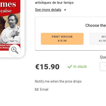
artistiques de leur temps.
See more details
Choose the
PRINT VERSION
AB
€15.90
AU M
Qua
€15.90
In stock
Notify me when the price drops
Email