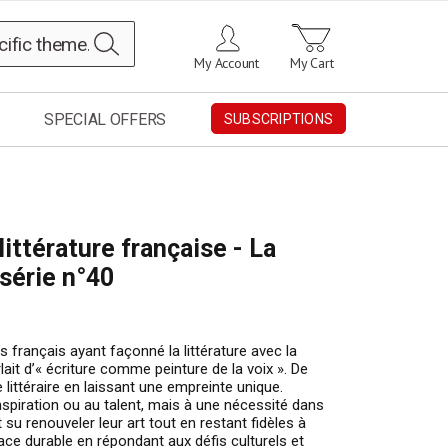
Search
My Account
My Cart
SPECIAL OFFERS
SUBSCRIPTIONS
ittérature française - La
série n°40
 français ayant façonné la littérature avec la
rlait d’« écriture comme peinture de la voix ». De
 littéraire en laissant une empreinte unique.
spiration ou au talent, mais à une nécessité dans
nt su renouveler leur art tout en restant fidèles à
race durable en répondant aux défis culturels et